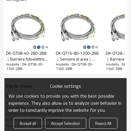
Rapporto di
20 mm
risoluzione
Controlla la
28 mm
precisione
Numero di
58
raggi
DK-QT08-40-280-2BB
DK-QT16-80-1200-2BB
DK-QT28-30-
Altezza di
｜Barriere fotoelettriche
｜Sensore di area｜
｜Barriere fot
protezione
1140 millimetri
modello : DK-QT58-20-
modello : DK-QT58-20-
modello : DK-Q
per macchine｜DADISICK
DADISICK
di sicurezza p
1140-2BB
1140-2BB
1140-2BB
La dimensione
51mm*35mm*L, L è la lunghezza dell'emettitore e
piegatrice｜D
complessiva
del ricevitore.
Cookie settings
Parole Chiave
Distanza di
30-6000 mm; 30-45000 mm
rilevamento
We use cookies to provide you with the best possible
Protezioni di sicurezza per punzonatrice
Tempo di
sensori di sicurezza per macchine
experience. They also allow us to analyze user behavior in
≤15ms
risposta
sensore barriera di sicurezza
order to constantly improve the website for you.
barriera fotoelettrica di sicurezza
barriera fotoelettrica di sicurezza
Dati meccanici
Accept all
Accept Selection
Reject All
fascio luminoso di sicurezza
Materiale