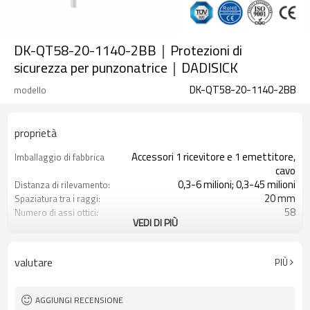
DK-QT58-20-1140-2BB｜Protezioni di
sicurezza per punzonatrice｜DADISICK
DK-QT58-20-1140-2BB
modello
proprietà
Accessori 1 ricevitore e 1 emettitore,
Imballaggio di fabbrica
cavo
0,3-6 milioni; 0,3-45 milioni
Distanza di rilevamento:
20 mm
Spaziatura tra i raggi:
58
Numero di assi ottici:
VEDI DI PIÙ
1140mm
Altezza di protezione:
2PNP
2 uscite di sicurezza
(OSSD)
valutare
PIÙ
Dotato di connettore M16
Spina di interfaccia
con accessori di montaggio
Il prodotto arriva:
TUV, UL, CE, RoSH, GB
Certificazione:
AGGIUNGI RECENSIONE