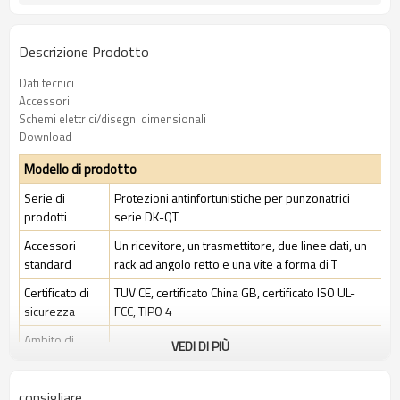
Descrizione Prodotto
Dati tecnici
Accessori
Schemi elettrici/disegni dimensionali
Download
Modello di prodotto
Serie di
Protezioni antinfortunistiche per punzonatrici
prodotti
serie DK-QT
Accessori
Un ricevitore, un trasmettitore, due linee dati, un
standard
rack ad angolo retto e una vite a forma di T
Certificato di
TÜV CE, certificato China GB, certificato ISO UL-
sicurezza
FCC, TIPO 4
Ambito di
VEDI DI PIÙ
Ambiente industriale standard
applicazione
consigliare
Caratteristiche