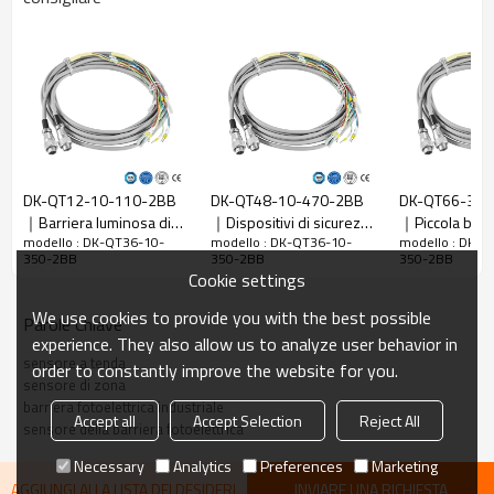
Rapporto di
10 mm
risoluzione
Controlla la
18 mm
precisione
Numero di
36
raggi
Altezza di
DK-QT12-10-110-2BB
DK-QT48-10-470-2BB
DK-QT66-30-
protezione
350 mm
｜Barriera luminosa di
｜Dispositivi di sicurezza
｜Piccola barr
La dimensione
51mm*35mm*L, L è la lunghezza dell'emettitore e
modello : DK-QT36-10-
modello : DK-QT36-10-
modello : DK-Q
sicurezza｜DADISICK
macchina｜DADISICK
fotoelettrica d
350-2BB
350-2BB
350-2BB
complessiva
del ricevitore.
｜DADISICK
Cookie settings
Distanza di
30-6000 mm; 30-45000 mm
We use cookies to provide you with the best possible
Parole Chiave
rilevamento
experience. They also allow us to analyze user behavior in
Tempo di
sensore a tenda
order to constantly improve the website for you.
≤15 ms
risposta
sensore di zona
barriera fotoelettrica industriale
Accept all
Accept Selection
Reject All
Dati meccanici
sensore della barriera fotoelettrica
Materiale
Necessary
Analytics
Preferences
Marketing
Metallo
dell'alloggiamento
AGGIUNGI ALLA LISTA DEI DESIDERI
INVIARE UNA RICHIESTA