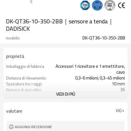
DK-QT36-10-350-2BB｜sensore a tenda｜
DADISICK
DK-QT36-10-350-2BB
modello
proprietà
Accessori 1 ricevitore e 1 emettitore,
Imballaggio di fabbrica
cavo
0,3-6 milioni; 0,3-45 milioni
Distanza di rilevamento:
10 mm
Spaziatura tra i raggi:
36
Numero di assi ottici:
VEDI DI PIÙ
350 mm
Altezza di protezione:
2PNP
2 uscite di sicurezza
(OSSD)
valutare
PIÙ
Dotato di connettore M16
Spina di interfaccia
con accessori di montaggio
Il prodotto arriva:
TUV, UL, CE, RoSH, GB
Certificazione:
AGGIUNGI RECENSIONE