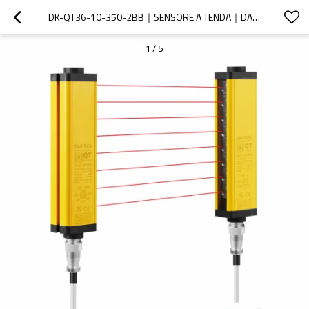
DK-QT36-10-350-2BB｜SENSORE A TENDA｜DADISICK
1
/
5