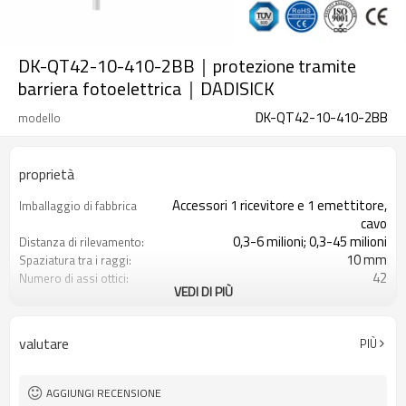
DK-QT42-10-410-2BB｜protezione tramite
barriera fotoelettrica｜DADISICK
DK-QT42-10-410-2BB
modello
proprietà
Accessori 1 ricevitore e 1 emettitore,
Imballaggio di fabbrica
cavo
0,3-6 milioni; 0,3-45 milioni
Distanza di rilevamento:
10 mm
Spaziatura tra i raggi:
42
Numero di assi ottici:
VEDI DI PIÙ
410mm
Altezza di protezione:
2PNP
2 uscite di sicurezza
(OSSD)
valutare
PIÙ
Dotato di connettore M16
Spina di interfaccia
con accessori di montaggio
Il prodotto arriva:
TUV, UL, CE, RoSH, GB
Certificazione:
AGGIUNGI RECENSIONE