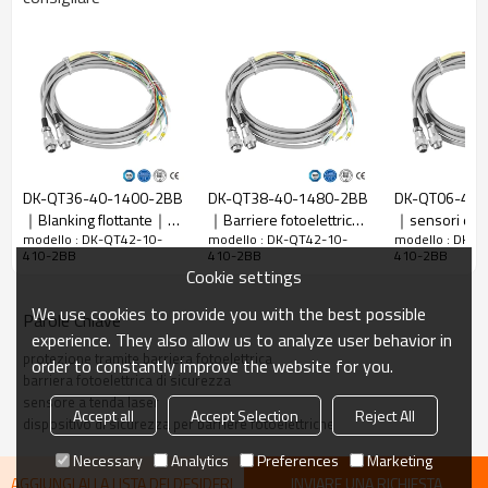
Rapporto di
10 mm
risoluzione
Controlla la
18 mm
precisione
Numero di
42
raggi
Altezza di
DK-QT36-40-1400-2BB
DK-QT38-40-1480-2BB
DK-QT06-40-
protezione
410mm
｜Blanking flottante｜
｜Barriere fotoelettriche
｜sensori di s
La dimensione
51mm*35mm*L, L è la lunghezza dell'emettitore e
modello : DK-QT42-10-
modello : DK-QT42-10-
modello : DK-Q
DADISICK
｜DADISICK
per macchine
410-2BB
410-2BB
410-2BB
complessiva
del ricevitore.
Cookie settings
Distanza di
30-6000 mm; 30-45000 mm
We use cookies to provide you with the best possible
Parole Chiave
rilevamento
experience. They also allow us to analyze user behavior in
Tempo di
protezione tramite barriera fotoelettrica
order to constantly improve the website for you.
≤15 ms
risposta
barriera fotoelettrica di sicurezza
sensore a tenda laser
Accept all
Accept Selection
Reject All
Dati meccanici
dispositivo di sicurezza per barriere fotoelettriche
Materiale
Necessary
Analytics
Preferences
Marketing
Metallo
dell'alloggiamento
AGGIUNGI ALLA LISTA DEI DESIDERI
INVIARE UNA RICHIESTA