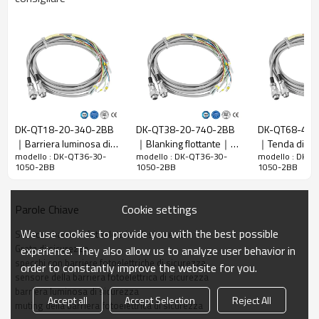
Rapporto di
30 mm
risoluzione
Controlla la
38 mm
precisione
Numero di
36
raggi
Altezza di
DK-QT18-20-340-2BB
DK-QT38-20-740-2BB
DK-QT68-40-
protezione
1050 mm
｜Barriera luminosa di
｜Blanking flottante｜
｜Tenda di si
La dimensione
51mm*35mm*L, L è la lunghezza dell'emettitore e
modello : DK-QT36-30-
modello : DK-QT36-30-
modello : DK-Q
sicurezza｜DADISICK
DADISICK
DADISICK
1050-2BB
1050-2BB
1050-2BB
complessiva
del ricevitore.
Distanza di
30-6000 mm; 30-45000 mm
Cookie settings
Parole Chiave
rilevamento
Tempo di
We use cookies to provide you with the best possible
Sensore barriera fotoelettrica di sicurezza
≤15ms
risposta
Grata di sicurezza
experience. They also allow us to analyze user behavior in
specchi con barriere fotoelettriche di sicurezza
order to constantly improve the website for you.
Dati meccanici
sensore della barriera fotoelettrica di sicurezza
barriera luminosa di sicurezza
Accept all
Accept Selection
Reject All
Materiale
muting della barriera fotoelettrica di sicurezza
Metallo
dell'alloggiamento