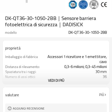
DK-QT36-30-1050-2BB｜Sensore barriera
fotoelettrica di sicurezza｜DADISICK
DK-QT36-30-1050-2BB
modello
proprietà
Accessori 1 ricevitore e 1 emettitore,
Imballaggio di fabbrica
cavo
0,3-6 milioni; 0,3-45 milioni
Distanza di rilevamento:
30 mm
Spaziatura tra i raggi:
36
Numero di assi ottici:
VEDI DI PIÙ
1050 mm
Altezza di protezione:
2PNP
2 uscite di sicurezza
(OSSD)
valutare
PIÙ
Dotato di connettore M16
Spina di interfaccia
con accessori di montaggio
Il prodotto arriva:
TUV, UL, CE, RoSH, GB
Certificazione:
AGGIUNGI RECENSIONE