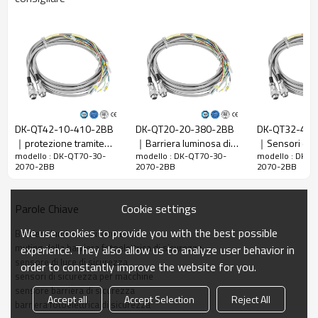
Rapporto di
30 mm
risoluzione
Controlla la
38 mm
precisione
Numero di
70
raggi
DK-QT42-10-410-2BB
DK-QT20-20-380-2BB
DK-QT32-40-
Altezza di
｜protezione tramite
｜Barriera luminosa di
｜Sensori di s
protezione
2070 mm
modello : DK-QT70-30-
modello : DK-QT70-30-
modello : DK-Q
barriera fotoelettrica｜
sicurezza｜DADISICK
per macchine
2070-2BB
2070-2BB
2070-2BB
La dimensione
51mm*35mm*L, L è la lunghezza dell'emettitore e
DADISICK
complessiva
del ricevitore.
Cookie settings
Parole Chiave
Distanza di
30-6000 mm; 30-45000 mm
rilevamento
We use cookies to provide you with the best possible
Barriera luminosa di sicurezza
Tempo di
muting della barriera fotoelettrica di sicurezza
experience. They also allow us to analyze user behavior in
≤15ms
risposta
sensore di luce di sicurezza
order to constantly improve the website for you.
sensori di sicurezza per macchine
sensore barriera di sicurezza
Dati meccanici
Accept all
Accept Selection
Reject All
barriera fotoelettrica di sicurezza
Materiale