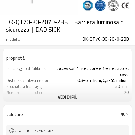
DK-QT70-30-2070-2BB｜Barriera luminosa di
sicurezza｜DADISICK
DK-QT70-30-2070-2BB
modello
proprietà
Accessori 1 ricevitore e 1 emettitore,
Imballaggio di fabbrica
cavo
0,3-6 milioni; 0,3-45 milioni
Distanza di rilevamento:
30 mm
Spaziatura tra i raggi:
70
Numero di assi ottici:
VEDI DI PIÙ
2070 mm
Altezza di protezione:
2PNP
2 uscite di sicurezza
(OSSD)
valutare
PIÙ
Dotato di connettore M16
Spina di interfaccia
con accessori di montaggio
Il prodotto arriva:
TUV, UL, CE, RoSH, GB
Certificazione:
AGGIUNGI RECENSIONE