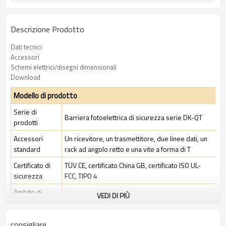
Descrizione Prodotto
Dati tecnici
Accessori
Schemi elettrici/disegni dimensionali
Download
Modello di prodotto
Serie di
Barriera fotoelettrica di sicurezza serie DK-QT
prodotti
Accessori
Un ricevitore, un trasmettitore, due linee dati, un
standard
rack ad angolo retto e una vite a forma di T
Certificato di
TÜV CE, certificato China GB, certificato ISO UL-
sicurezza
FCC, TIPO 4
Ambito di
VEDI DI PIÙ
Ambiente industriale standard
applicazione
consigliare
Caratteristiche