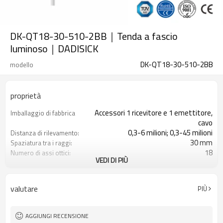
DK-QT18-30-510-2BB｜Tenda a fascio
luminoso｜DADISICK
DK-QT18-30-510-2BB
modello
proprietà
Accessori 1 ricevitore e 1 emettitore,
Imballaggio di fabbrica
cavo
0,3-6 milioni; 0,3-45 milioni
Distanza di rilevamento:
30 mm
Spaziatura tra i raggi:
18
Numero di assi ottici:
VEDI DI PIÙ
510 mm
Altezza di protezione:
2PNP
2 uscite di sicurezza
(OSSD)
valutare
PIÙ
Dotato di connettore M16
Spina di interfaccia
con accessori di montaggio
Il prodotto arriva:
TUV, UL, CE, RoSH, GB
Certificazione:
AGGIUNGI RECENSIONE