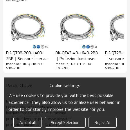
Rapporto di
30 mm
risoluzione
Controlla la
38 mm
precisione
Numero di
18
raggi
Altezza di
DK-QT08-200-1400-
DK-QT42-40-1640-2BB
DK-QT28-10-
protezione
510mm
2BB｜Sensore laser a
｜Protezioni luminose
｜sensore di
La dimensione
51mm*35mm*L, L è la lunghezza dell'emettitore e
modello : DK-QT18-30-
modello : DK-QT18-30-
modello : DK-Q
tenda｜DADISICK
per presse piegatrici｜
DADISICK
510-2BB
510-2BB
510-2BB
complessiva
del ricevitore.
DADISICK
Distanza di
30-6000 mm; 30-45000 mm
Cookie settings
Parole Chiave
rilevamento
Tempo di
We use cookies to provide you with the best possible
Tenda a fascio luminoso
≤15 ms
risposta
barriere fotoelettriche per macchine
experience. They also allow us to analyze user behavior in
tende di sicurezza della macchina
order to constantly improve the website for you.
Dati meccanici
barriera fotoelettrica di misurazione
protezioni leggere per presse piegatrici
Accept all
Accept Selection
Reject All
Materiale
protezioni luminose della macchina
Metallo
dell'alloggiamento