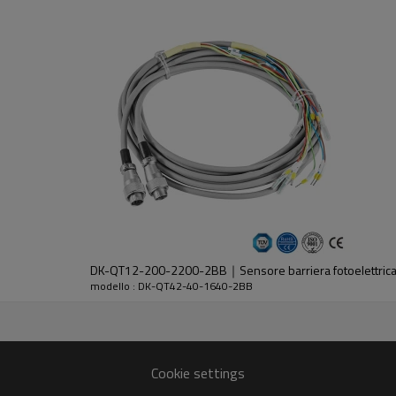
dell'emettitore e del ricevitore.
DK-QT12-200-2200-2BB｜Sensore barriera fotoelettrica
modello : DK-QT42-40-1640-2BB
30%GF
Cookie settings