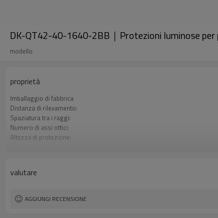
DK-QT42-40-1640-2BB｜Protezioni luminose per p
modello
proprietà
Imballaggio di fabbrica
Distanza di rilevamento:
Spaziatura tra i raggi:
Numero di assi ottici:
Altezza di protezione:
2 uscite di sicurezza (OSSD)
Spina di interfaccia
Il prodotto arriva:
valutare
Certificazione:
AGGIUNGI RECENSIONE