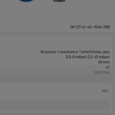
DK-QT42-40-1640-2BB
Accessori 1 ricevitore e 1 emettitore, cavo
0,3-6 milioni; 0,3-45 milioni
40 mm
42
1640 mm
2PNP
Dotato di connettore M16
con accessori di montaggio
PIÙ
TUV, UL, CE, RoSH, GB