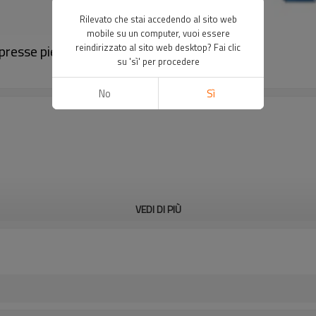
Rilevato che stai accedendo al sito web
mobile su un computer, vuoi essere
resse piegatrici｜DADISICK
reindirizzato al sito web desktop? Fai clic
su 'sì' per procedere
No
Sì
VEDI DI PIÙ