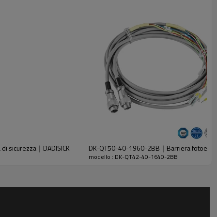
 di sicurezza｜DADISICK
DK-QT50-40-1960-2BB｜Barriera fotoelettric
modello : DK-QT42-40-1640-2BB