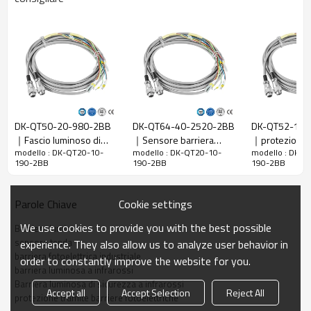
Rapporto di
10 mm
risoluzione
Controlla la
18 mm
precisione
Numero di
20
raggi
Altezza di
DK-QT50-20-980-2BB
DK-QT64-40-2520-2BB
DK-QT52-10-
protezione
190 mm
｜Fascio luminoso di
｜Sensore barriera
｜protezione
La dimensione
51mm*35mm*L, L è la lunghezza dell'emettitore e
modello : DK-QT20-10-
modello : DK-QT20-10-
modello : DK-Q
sicurezza｜DADISICK
fotoelettrica｜DADISICK
punzonatrice
190-2BB
190-2BB
190-2BB
complessiva
del ricevitore.
Distanza di
30-6000 mm; 30-45000 mm
Cookie settings
Parole Chiave
rilevamento
Tempo di
We use cookies to provide you with the best possible
Barriera luminosa
≤15 ms
risposta
sensore tenda
experience. They also allow us to analyze user behavior in
barriera fotoelettrica industriale
order to constantly improve the website for you.
Dati meccanici
barriera luminosa a infrarossi
Barriera luminosa di sicurezza a infrarossi
Accept all
Accept Selection
Reject All
Materiale
protezione tramite barriere fotoelettriche
Metallo
dell'alloggiamento