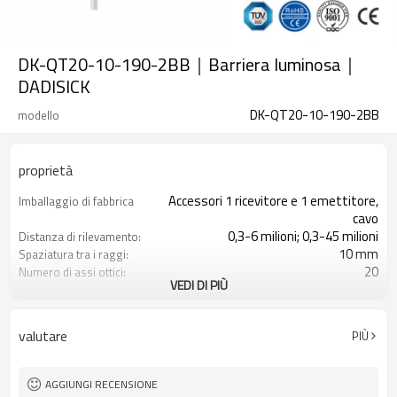
DK-QT20-10-190-2BB｜Barriera luminosa｜
DADISICK
DK-QT20-10-190-2BB
modello
proprietà
Accessori 1 ricevitore e 1 emettitore,
Imballaggio di fabbrica
cavo
0,3-6 milioni; 0,3-45 milioni
Distanza di rilevamento:
10 mm
Spaziatura tra i raggi:
20
Numero di assi ottici:
VEDI DI PIÙ
190 mm
Altezza di protezione:
2PNP
2 uscite di sicurezza
(OSSD)
valutare
PIÙ
Dotato di connettore M16
Spina di interfaccia
con accessori di montaggio
Il prodotto arriva:
TUV, UL, CE, RoSH, GB
Certificazione:
AGGIUNGI RECENSIONE