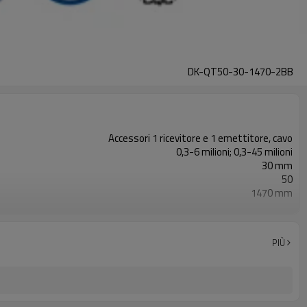
DK-QT50-30-1470-2BB
Accessori 1 ricevitore e 1 emettitore, cavo
0,3-6 milioni; 0,3-45 milioni
30 mm
50
1470 mm
2PNP
Dotato di connettore M16
con accessori di montaggio
PIÙ
TUV, UL, CE, RoSH, GB