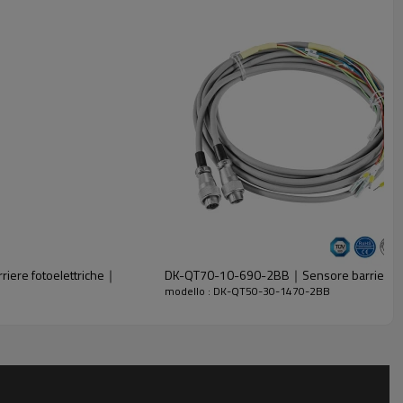
iere fotoelettriche｜
DK-QT70-10-690-2BB｜Sensore barriera fo
modello : DK-QT50-30-1470-2BB