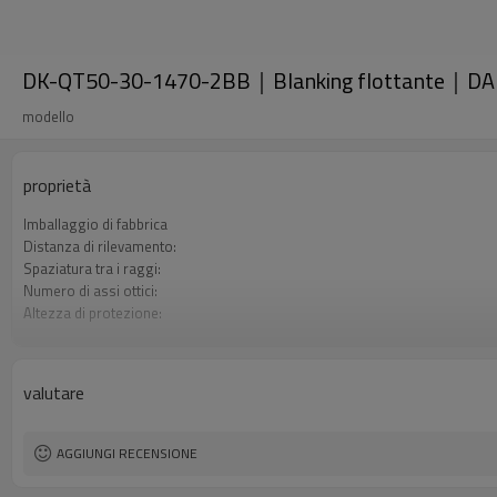
DK-QT50-30-1470-2BB｜Blanking flottante｜DA
modello
proprietà
Imballaggio di fabbrica
Distanza di rilevamento:
Spaziatura tra i raggi:
Numero di assi ottici:
Altezza di protezione:
2 uscite di sicurezza (OSSD)
Spina di interfaccia
Il prodotto arriva:
valutare
Certificazione:
AGGIUNGI RECENSIONE