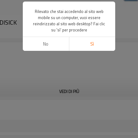
Rilevato che stai accedendo al sito web
mobile su un computer, vuoi essere
DISICK
reindirizzato al sito web desktop? Fai clic
su 'sì' per procedere
No
Sì
VEDI DI PIÙ