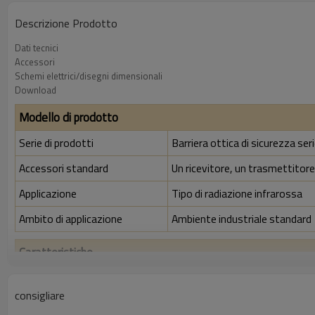
Descrizione Prodotto
Dati tecnici
Accessori
Schemi elettrici/disegni dimensionali
Download
Modello di prodotto
Serie di prodotti
Barriera ottica di sicurezza se
Accessori standard
Un ricevitore, un trasmettitore,
Applicazione
Tipo di radiazione infrarossa
Ambito di applicazione
Ambiente industriale standard
Caratteristiche
Rapporto di risoluzione
40 mm
consigliare
Controlla la precisione
48 mm