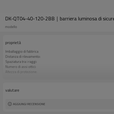
DK-QT04-40-120-2BB｜barriera luminosa di sicu
modello
proprietà
Imballaggio di fabbrica
Distanza di rilevamento:
Spaziatura tra i raggi:
Numero di assi ottici:
Altezza di protezione:
2 uscite di sicurezza (OSSD)
Spina di interfaccia
Il prodotto arriva:
valutare
Certificazione:
AGGIUNGI RECENSIONE