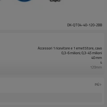
DK-QT04-40-120-2BB
Accessori 1 ricevitore e 1 emettitore, cavo
0,3-6 milioni; 0,3-45 milioni
40 mm
4
120mm
2PNP
Dotato di connettore M16
con accessori di montaggio
PIÙ
TUV, UL, CE, RoSH, GB