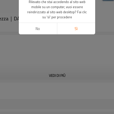
Rilevato che stai accedendo al sito web
mobile su un computer, vuoi essere
reindirizzato al sito web desktop? Fai clic
rezza｜DADISICK
su 'sì' per procedere
No
Sì
VEDI DI PIÙ