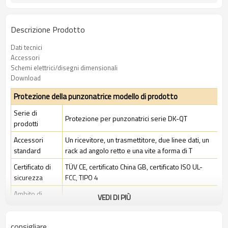
Descrizione Prodotto
Dati tecnici
Accessori
Schemi elettrici/disegni dimensionali
Download
Protezione della punzonatrice modello di prodotto
Serie di
Protezione per punzonatrici serie DK-QT
prodotti
Accessori
Un ricevitore, un trasmettitore, due linee dati, un
standard
rack ad angolo retto e una vite a forma di T
Certificato di
TÜV CE, certificato China GB, certificato ISO UL-
sicurezza
FCC, TIPO 4
Ambito di
VEDI DI PIÙ
Ambiente industriale standard
applicazione
consigliare
Caratteristiche