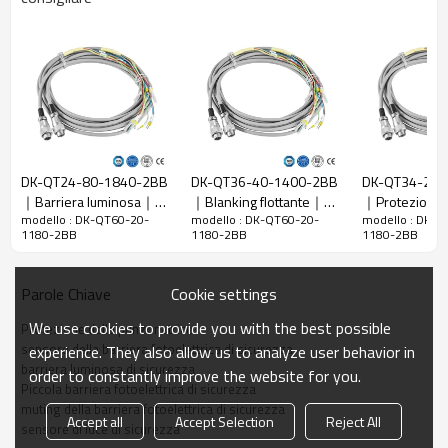
Rapporto di
20 mm
risoluzione
Controlla la
28 mm
precisione
Numero di
60
raggi
DK-QT24-80-1840-2BB
DK-QT36-40-1400-2BB
DK-QT34-20-
Altezza di
｜Barriera luminosa｜
｜Blanking flottante｜
｜Protezione 
protezione
1180 mm
modello : DK-QT60-20-
modello : DK-QT60-20-
modello : DK-Q
DADISICK
DADISICK
con barriere
1180-2BB
1180-2BB
1180-2BB
La dimensione
51mm*35mm*L, L è la lunghezza dell'emettitore e
fotoelettrich
complessiva
del ricevitore.
Cookie settings
Parole Chiave
Distanza di
30-6000 mm; 30-45000 mm
rilevamento
We use cookies to provide you with the best possible
Protezione della punzonatrice
Tempo di
sensore della barriera fotoelettrica di sicurezza
experience. They also allow us to analyze user behavior in
≤15 ms
risposta
barriera luminosa di sicurezza
order to constantly improve the website for you.
Piccola barriera fotoelettrica di sicurezza
muting della barriera fotoelettrica di sicurezza
Dati meccanici
Accept all
Accept Selection
Reject All
sensore di luce di sicurezza
Materiale