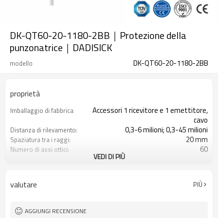
DK-QT60-20-1180-2BB｜Protezione della
punzonatrice｜DADISICK
DK-QT60-20-1180-2BB
modello
proprietà
Accessori 1 ricevitore e 1 emettitore,
Imballaggio di fabbrica
cavo
0,3-6 milioni; 0,3-45 milioni
Distanza di rilevamento:
20 mm
Spaziatura tra i raggi:
60
Numero di assi ottici:
VEDI DI PIÙ
1180mm
Altezza di protezione:
2PNP
2 uscite di sicurezza
(OSSD)
valutare
PIÙ
Dotato di connettore M16
Spina di interfaccia
con accessori di montaggio
Il prodotto arriva:
TUV, UL, CE, RoSH, GB
Certificazione:
AGGIUNGI RECENSIONE