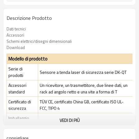
Descrizione Prodotto
Dati tecnici
Accessori
Schemi elettrici/disegni dimensionali
Download
Modello di prodotto
Serie di
Sensore a tenda laser di sicurezza serie DK-QT
prodotti
Accessori
Un ricevitore, un trasmettitore, due linee dati, un
standard
rack ad angolo retto e una vite a forma di T
Certificato di
TÜV CE, certificato China GB, certificato ISO UL-
sicurezza
FCC, TIPO 4
Imballaggio
VEDI DI PIÙ
Ambiente industriale standard
standard
consigliare
Caratteristiche