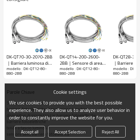
Rapporto di
80 mm
risoluzione
Controlla la
88 mm
precisione
Numero di
12
raggi
DK-QT70-30-2070-2BB
DK-QT14-200-2600-
DK-QT28-30-
Altezza di
｜Barriera luminosa di
2BB｜Sensore di area｜
｜Barriere fot
protezione
880 mm
modello : DK-QT12-80-
modello : DK-QT12-80-
modello : DK-Q
sicurezza｜DADISICK
DADISICK
di sicurezza p
880-2BB
880-2BB
880-2BB
La dimensione
51mm*35mm*L, L è la lunghezza dell'emettitore e
piegatrice｜D
complessiva
del ricevitore.
Cookie settings
Parole Chiave
Distanza di
30-6000 mm; 30-45000 mm
rilevamento
We use cookies to provide you with the best possible
Sensore a tenda laser
Tempo di
barriere fotoelettriche di protezione macchine
experience. They also allow us to analyze user behavior in
≤15ms
risposta
dispositivo di sicurezza per barriere fotoelettriche
order to constantly improve the website for you.
barriere fotoelettriche
tenda a fascio luminoso
Dati meccanici
Accept all
Accept Selection
Reject All
sensore della barriera fotoelettrica
Materiale