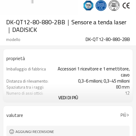
DK-QT12-80-880-2BB｜Sensore a tenda laser
｜DADISICK
DK-QT12-80-880-2BB
modello
proprietà
Accessori 1 ricevitore e 1 emettitore,
Imballaggio di fabbrica
cavo
0,3-6 milioni; 0,3-45 milioni
Distanza di rilevamento:
80 mm
Spaziatura tra i raggi:
12
Numero di assi ottici:
VEDI DI PIÙ
880 mm
Altezza di protezione:
2PNP
2 uscite di sicurezza
(OSSD)
valutare
PIÙ
Dotato di connettore M16
Spina di interfaccia
con accessori di montaggio
Il prodotto arriva:
TUV, UL, CE, RoSH, GB
Certificazione:
AGGIUNGI RECENSIONE