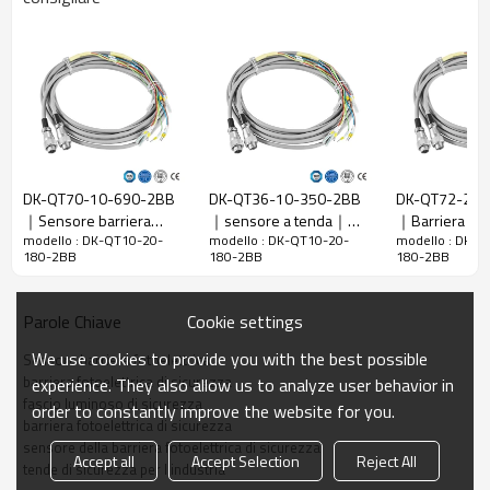
Rapporto di
20 mm
risoluzione
Controlla la
28 mm
precisione
Numero di
10
raggi
DK-QT70-10-690-2BB
DK-QT36-10-350-2BB
DK-QT72-20-
Altezza di
｜Sensore barriera
｜sensore a tenda｜
｜Barriera lu
protezione
180 mm
modello : DK-QT10-20-
modello : DK-QT10-20-
modello : DK-Q
fotoelettrica｜DADISICK
DADISICK
DADISICK
180-2BB
180-2BB
180-2BB
La dimensione
51mm*35mm*L, L è la lunghezza dell'emettitore e
complessiva
del ricevitore.
Cookie settings
Parole Chiave
Distanza di
30-6000 mm; 30-45000 mm
rilevamento
We use cookies to provide you with the best possible
Sensore barriera fotoelettrica
Tempo di
barriera fotoelettrica di sicurezza
experience. They also allow us to analyze user behavior in
≤15ms
risposta
fascio luminoso di sicurezza
order to constantly improve the website for you.
barriera fotoelettrica di sicurezza
sensore della barriera fotoelettrica di sicurezza
Dati meccanici
Accept all
Accept Selection
Reject All
tende di sicurezza per l'industria
Materiale