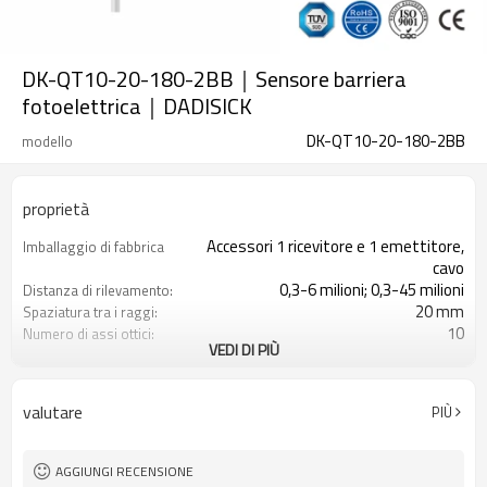
DK-QT10-20-180-2BB｜Sensore barriera
fotoelettrica｜DADISICK
DK-QT10-20-180-2BB
modello
proprietà
Accessori 1 ricevitore e 1 emettitore,
Imballaggio di fabbrica
cavo
0,3-6 milioni; 0,3-45 milioni
Distanza di rilevamento:
20 mm
Spaziatura tra i raggi:
10
Numero di assi ottici:
VEDI DI PIÙ
180 mm
Altezza di protezione:
2PNP
2 uscite di sicurezza
(OSSD)
valutare
PIÙ
Dotato di connettore M16
Spina di interfaccia
con accessori di montaggio
Il prodotto arriva:
TUV, UL, CE, RoSH, GB
Certificazione:
AGGIUNGI RECENSIONE