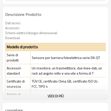
Descrizione Prodotto
Dati tecnici
Accessori
Schemi elettrici/disegni dimensionali
Download
Modello di prodotto
Serie di
Sensore per barriera fotoelettrica serie DK-QT
prodotti
Accessori
Un ricevitore, un trasmettitore, due linee dati, un
standard
rack ad angolo retto e una vite a forma di T
Certificato di
TÜV CE, certificato China GB, certificato ISO UL-
sicurezza
FCC, TIPO 4
Ambito di
VEDI DI PIÙ
Ambiente industriale standard
applicazione
consigliare
Caratteristiche