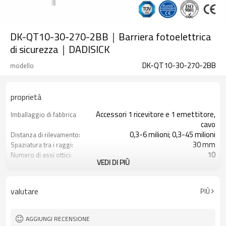
DK-QT10-30-270-2BB｜Barriera fotoelettrica
di sicurezza｜DADISICK
DK-QT10-30-270-2BB
modello
proprietà
Accessori 1 ricevitore e 1 emettitore,
Imballaggio di fabbrica
cavo
0,3-6 milioni; 0,3-45 milioni
Distanza di rilevamento:
30 mm
Spaziatura tra i raggi:
10
Numero di assi ottici:
VEDI DI PIÙ
270 mm
Altezza di protezione:
2PNP
2 uscite di sicurezza
(OSSD)
valutare
PIÙ
Dotato di connettore M16
Spina di interfaccia
con accessori di montaggio
Il prodotto arriva:
TUV, UL, CE, RoSH, GB
Certificazione:
AGGIUNGI RECENSIONE