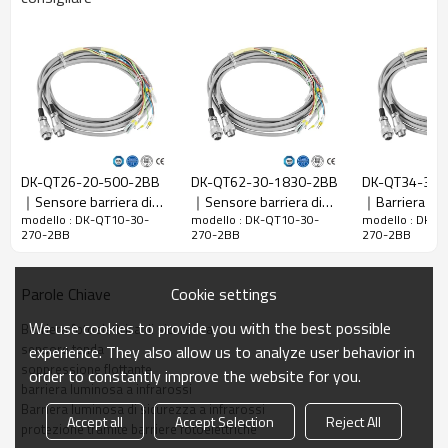
Rapporto di
30 mm
risoluzione
Controlla la
38 mm
precisione
Numero di
10
raggi
Altezza di
DK-QT26-20-500-2BB
DK-QT62-30-1830-2BB
DK-QT34-30-
protezione
270 mm
｜Sensore barriera di
｜Sensore barriera di
｜Barriera lum
La dimensione
51mm*35mm*L, L è la lunghezza dell'emettitore e
modello : DK-QT10-30-
modello : DK-QT10-30-
modello : DK-Q
sicurezza｜DADISICK
sicurezza｜DADISICK
sicurezza｜DA
270-2BB
270-2BB
270-2BB
complessiva
del ricevitore.
Distanza di
30-6000 mm; 30-45000 mm
Cookie settings
Parole Chiave
rilevamento
Tempo di
We use cookies to provide you with the best possible
Barriera fotoelettrica di sicurezza
≤15ms
risposta
sensore tenda
experience. They also allow us to analyze user behavior in
soppressione flottante
order to constantly improve the website for you.
Dati meccanici
barriera luminosa a infrarossi
Barriera luminosa di sicurezza a infrarossi
Accept all
Accept Selection
Reject All
Materiale
protezione tramite barriere fotoelettriche
Metallo
dell'alloggiamento