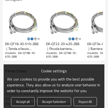
Rapporto di
10 mm
risoluzione
Controlla la
18 mm
precisione
Numero di
62
raggi
Altezza di
DK-QT18-30-510-2BB
DK-QT22-20-420-2BB
DK-QT34-40-
protezione
610 mm
｜Tenda a fascio
｜Piccola barriera
｜Barriera foto
La dimensione
51mm*35mm*L, L è la lunghezza dell'emettitore e
modello : DK-QT68-10-
modello : DK-QT68-10-
modello : DK-Q
luminoso｜DADISICK
fotoelettrica di sicurezza
di sicurezza
670-2BB
670-2BB
670-2BB
complessiva
del ricevitore.
｜DADISICK
Distanza di
30-6000 mm; 30-45000 mm
Cookie settings
Parole Chiave
rilevamento
Tempo di
We use cookies to provide you with the best possible
Barriera luminosa
≤15 ms
risposta
sensore della barriera fotoelettrica
experience. They also allow us to analyze user behavior in
barriere fotoelettriche
order to constantly improve the website for you.
Dati meccanici
dispositivi di sicurezza della macchina
protezioni luminose della macchina
Accept all
Accept Selection
Reject All
Materiale
dispositivo di sicurezza per barriere fotoelettriche
Metallo
dell'alloggiamento