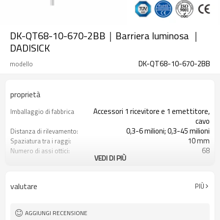
DK-QT68-10-670-2BB｜Barriera luminosa ｜
DADISICK
DK-QT68-10-670-2BB
modello
proprietà
Accessori 1 ricevitore e 1 emettitore,
Imballaggio di fabbrica
cavo
0,3-6 milioni; 0,3-45 milioni
Distanza di rilevamento:
10 mm
Spaziatura tra i raggi:
68
Numero di assi ottici:
VEDI DI PIÙ
670 mm
Altezza di protezione:
2PNP
2 uscite di sicurezza
(OSSD)
valutare
PIÙ
Dotato di connettore M16
Spina di interfaccia
con accessori di montaggio
Il prodotto arriva:
TUV, UL, CE, RoSH, GB
Certificazione:
AGGIUNGI RECENSIONE