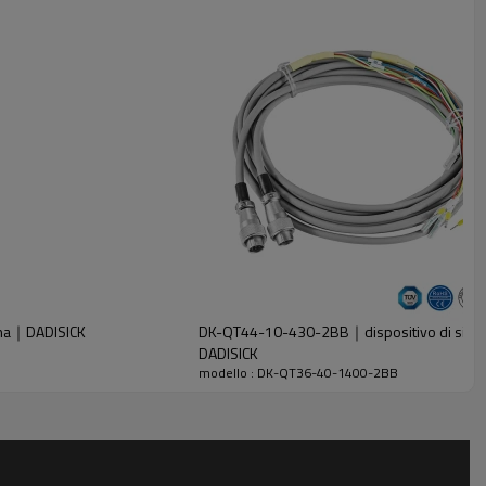
ina｜DADISICK
DK-QT44-10-430-2BB｜dispositivo di sicure
DADISICK
modello : DK-QT36-40-1400-2BB