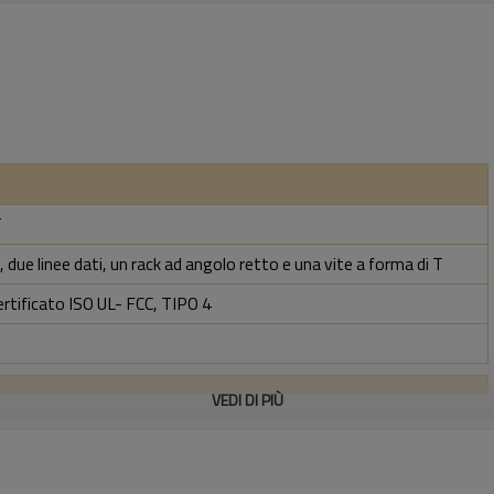
T
 due linee dati, un rack ad angolo retto e una vite a forma di T
ertificato ISO UL- FCC, TIPO 4
VEDI DI PIÙ