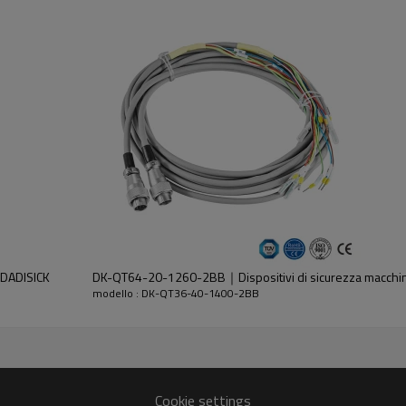
dell'emettitore e del ricevitore.
｜DADISICK
DK-QT64-20-1260-2BB｜Dispositivi di sicurezza macch
modello : DK-QT36-40-1400-2BB
30%GF
Cookie settings