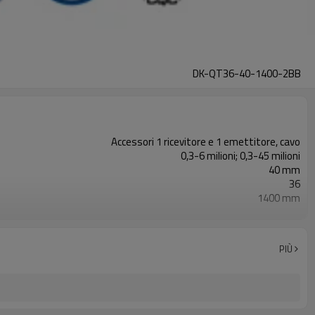
DK-QT36-40-1400-2BB
Accessori 1 ricevitore e 1 emettitore, cavo
0,3-6 milioni; 0,3-45 milioni
40 mm
36
1400 mm
2PNP
Dotato di connettore M16
con accessori di montaggio
PIÙ
TUV, UL, CE, RoSH, GB