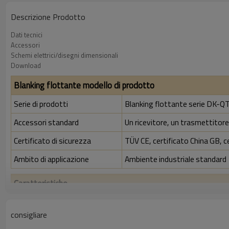
Descrizione Prodotto
Dati tecnici
Accessori
Schemi elettrici/disegni dimensionali
Download
Blanking flottante modello di prodotto
Serie di prodotti
Blanking flottante serie DK-Q
Accessori standard
Un ricevitore, un trasmettitore,
Certificato di sicurezza
TÜV CE, certificato China GB, c
Ambito di applicazione
Ambiente industriale standard
Caratteristiche
Rapporto di risoluzione
40 mm
consigliare
Controlla la precisione
48 mm