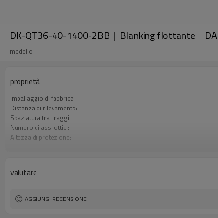
DK-QT36-40-1400-2BB｜Blanking flottante｜DA
modello
proprietà
Imballaggio di fabbrica
Distanza di rilevamento:
Spaziatura tra i raggi:
Numero di assi ottici:
Altezza di protezione:
2 uscite di sicurezza (OSSD)
Spina di interfaccia
Il prodotto arriva:
valutare
Certificazione:
AGGIUNGI RECENSIONE