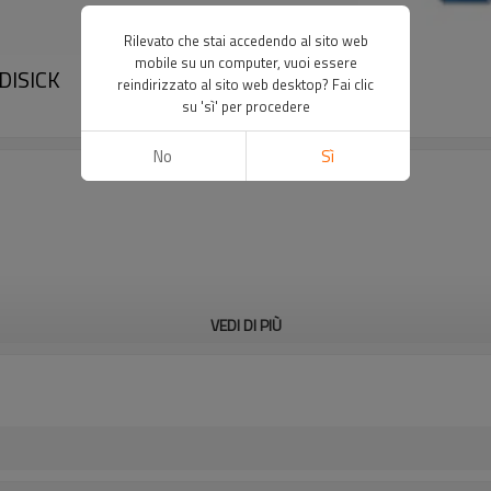
Rilevato che stai accedendo al sito web
mobile su un computer, vuoi essere
DISICK
reindirizzato al sito web desktop? Fai clic
su 'sì' per procedere
No
Sì
VEDI DI PIÙ