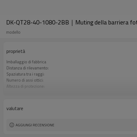
DK-QT28-40-1080-2BB｜Muting della barriera fot
modello
proprietà
Imballaggio di fabbrica
Distanza di rilevamento:
Spaziatura tra i raggi:
Numero di assi ottici:
Altezza di protezione:
2 uscite di sicurezza (OSSD)
Spina di interfaccia
Il prodotto arriva:
valutare
Certificazione:
AGGIUNGI RECENSIONE