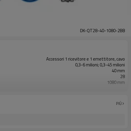
DK-QT28-40-1080-2BB
Accessori 1 ricevitore e 1 emettitore, cavo
0,3-6 milioni; 0,3-45 milioni
40 mm
28
1080 mm
2PNP
Dotato di connettore M16
con accessori di montaggio
PIÙ
TUV, UL, CE, RoSH, GB