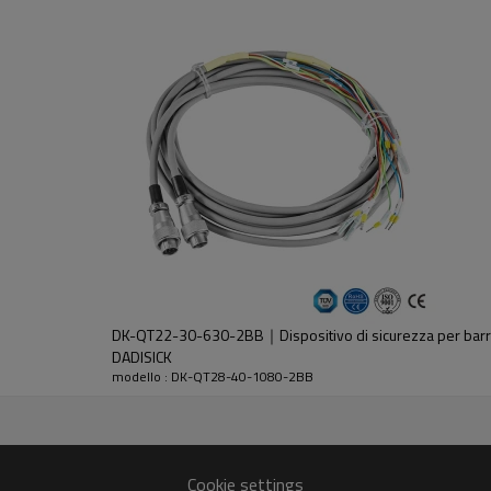
dell'emettitore e del ricevitore.
DK-QT22-30-630-2BB｜Dispositivo di sicurezza per barri
DADISICK
modello : DK-QT28-40-1080-2BB
30%GF
Cookie settings