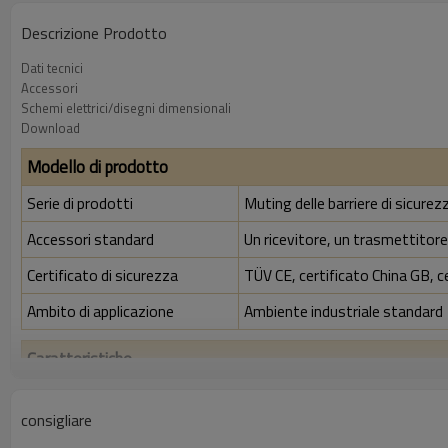
Descrizione Prodotto
Dati tecnici
Accessori
Schemi elettrici/disegni dimensionali
Download
Modello di prodotto
Serie di prodotti
Muting delle barriere di sicure
Accessori standard
Un ricevitore, un trasmettitore,
Certificato di sicurezza
TÜV CE, certificato China GB, c
Ambito di applicazione
Ambiente industriale standard
Caratteristiche
Rapporto di risoluzione
40 mm
consigliare
Controlla la precisione
48 mm