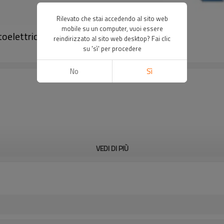
Rilevato che stai accedendo al sito web
mobile su un computer, vuoi essere
oelettrica di sicurezza｜DADISICK
reindirizzato al sito web desktop? Fai clic
su 'sì' per procedere
No
Sì
VEDI DI PIÙ