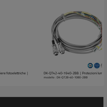
ere fotoelettriche｜
DK-QT42-40-1640-2BB｜Protezioni luminos
modello : DK-QT28-40-1080-2BB