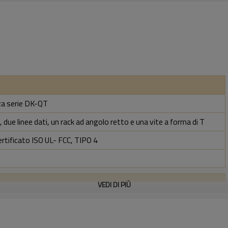
zza serie DK-QT
 due linee dati, un rack ad angolo retto e una vite a forma di T
ertificato ISO UL- FCC, TIPO 4
VEDI DI PIÙ