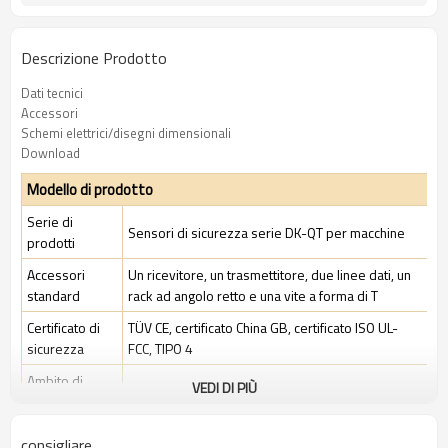
Descrizione Prodotto
Dati tecnici
Accessori
Schemi elettrici/disegni dimensionali
Download
Modello di prodotto
Serie di
Sensori di sicurezza serie DK-QT per macchine
prodotti
Accessori
Un ricevitore, un trasmettitore, due linee dati, un
standard
rack ad angolo retto e una vite a forma di T
Certificato di
TÜV CE, certificato China GB, certificato ISO UL-
sicurezza
FCC, TIPO 4
Ambito di
VEDI DI PIÙ
Ambiente industriale standard
applicazione
consigliare
Caratteristiche