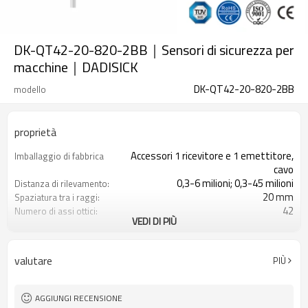
DK-QT42-20-820-2BB｜Sensori di sicurezza per
macchine｜DADISICK
DK-QT42-20-820-2BB
modello
proprietà
Accessori 1 ricevitore e 1 emettitore,
Imballaggio di fabbrica
cavo
0,3-6 milioni; 0,3-45 milioni
Distanza di rilevamento:
20 mm
Spaziatura tra i raggi:
42
Numero di assi ottici:
VEDI DI PIÙ
820 mm
Altezza di protezione:
2PNP
2 uscite di sicurezza
(OSSD)
valutare
PIÙ
Dotato di connettore M16
Spina di interfaccia
con accessori di montaggio
Il prodotto arriva:
TUV, UL, CE, RoSH, GB
Certificazione:
AGGIUNGI RECENSIONE