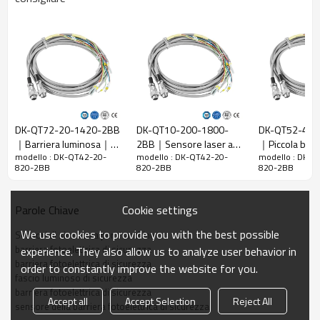
Rapporto di
20 mm
risoluzione
Controlla la
28 mm
precisione
Numero di
42
raggi
DK-QT72-20-1420-2BB
DK-QT10-200-1800-
DK-QT52-40-
Altezza di
｜Barriera luminosa｜
2BB｜Sensore laser a
｜Piccola barr
protezione
820 mm
modello : DK-QT42-20-
modello : DK-QT42-20-
modello : DK-Q
DADISICK
tenda｜DADISICK
fotoelettrica d
820-2BB
820-2BB
820-2BB
La dimensione
51mm*35mm*L, L è la lunghezza dell'emettitore e
｜DADISICK
complessiva
del ricevitore.
Cookie settings
Parole Chiave
Distanza di
30-6000 mm; 30-45000 mm
rilevamento
We use cookies to provide you with the best possible
Sensori di sicurezza per macchine
Tempo di
barriera fotoelettrica di sicurezza
experience. They also allow us to analyze user behavior in
≤15 ms
risposta
barriera fotoelettrica di sicurezza
order to constantly improve the website for you.
fascio luminoso di sicurezza
barriera fotoelettrica di sicurezza
Dati meccanici
Accept all
Accept Selection
Reject All
sensore della barriera fotoelettrica di sicurezza
Materiale