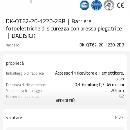
DK-QT62-20-1220-2BB｜Barriere
fotoelettriche di sicurezza con pressa piegatrice
｜DADISICK
DK-QT62-20-1220-2BB
modello
proprietà
Accessori 1 ricevitore e 1 emettitore,
Imballaggio di fabbrica
cavo
0,3-6 milioni; 0,3-45 milioni
Distanza di rilevamento:
20 mm
Spaziatura tra i raggi:
62
Numero di assi ottici:
VEDI DI PIÙ
1220 mm
Altezza di protezione:
2PNP
2 uscite di sicurezza
(OSSD)
valutare
PIÙ
Dotato di connettore M16
Spina di interfaccia
con accessori di montaggio
Il prodotto arriva: