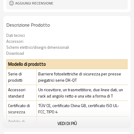
TUV, UL, CE, RoSH, GB
Certificazione:
AGGIUNGI RECENSIONE
Descrizione Prodotto
Dati tecnici
Accessori
Schemi elettrici/disegni dimensionali
Download
Modello di prodotto
Serie di
Barriere fotoelettriche di sicurezza per presse
prodotti
piegatrici serie DK-QT
Accessori
Un ricevitore, un trasmettitore, due linee dati, un
standard
rack ad angolo retto e una vite a forma di T
Certificato di
TÜV CE, certificato China GB, certificato ISO UL-
sicurezza
FCC, TIPO 4
Ambito di
VEDI DI PIÙ
Ambiente industriale standard
applicazione