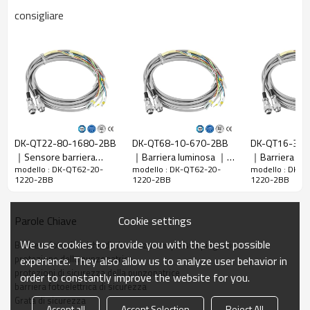
consigliare
Caratteristiche
Rapporto di
20 mm
risoluzione
Controlla la
28 mm
precisione
Numero di
62
raggi
DK-QT22-80-1680-2BB
DK-QT68-10-670-2BB
DK-QT16-30-
Altezza di
｜Sensore barriera
｜Barriera luminosa ｜
｜Barriera lum
protezione
1220 mm
modello : DK-QT62-20-
modello : DK-QT62-20-
modello : DK-Q
fotoelettrica｜DADISICK
DADISICK
infrarossi｜DA
1220-2BB
1220-2BB
1220-2BB
La dimensione
51mm*35mm*L, L è la lunghezza dell'emettitore e
complessiva
del ricevitore.
Cookie settings
Parole Chiave
Distanza di
30-6000 mm; 30-45000 mm
rilevamento
We use cookies to provide you with the best possible
Barriere fotoelettriche di sicurezza con pressa piegatrice
Tempo di
protezione della punzonatrice
experience. They also allow us to analyze user behavior in
≤15 ms
risposta
protezioni di sicurezza della punzonatrice
order to constantly improve the website for you.
barriera fotoelettrica di sicurezza
Grata di sicurezza
Dati meccanici
Accept all
Accept Selection
Reject All