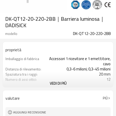
DK-QT12-20-220-2BB｜Barriera luminosa｜
DADISICK
DK-QT12-20-220-2BB
modello
proprietà
Accessori 1 ricevitore e 1 emettitore,
Imballaggio di fabbrica
cavo
0,3-6 milioni; 0,3-45 milioni
Distanza di rilevamento:
20 mm
Spaziatura tra i raggi:
12
Numero di assi ottici:
VEDI DI PIÙ
220 mm
Altezza di protezione:
2PNP
2 uscite di sicurezza
(OSSD)
valutare
PIÙ
Dotato di connettore M16
Spina di interfaccia
con accessori di montaggio
Il prodotto arriva:
TUV, UL, CE, RoSH, GB
Certificazione:
AGGIUNGI RECENSIONE