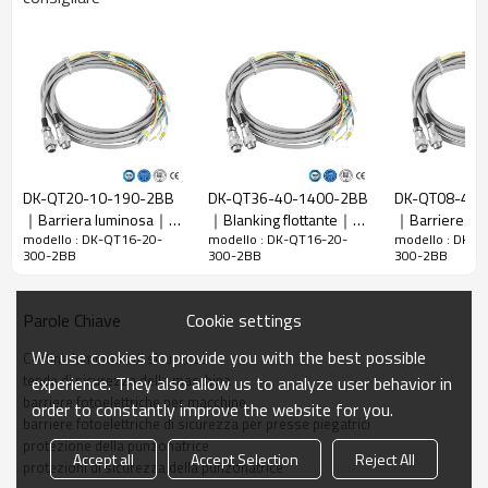
Rapporto di
20 mm
risoluzione
Controlla la
28 mm
precisione
Numero di
16
raggi
DK-QT20-10-190-2BB
DK-QT36-40-1400-2BB
DK-QT08-40-
Altezza di
｜Barriera luminosa｜
｜Blanking flottante｜
｜Barriere fot
protezione
300 mm
modello : DK-QT16-20-
modello : DK-QT16-20-
modello : DK-Q
DADISICK
DADISICK
per macchine
300-2BB
300-2BB
300-2BB
La dimensione
51mm*35mm*L, L è la lunghezza dell'emettitore e
complessiva
del ricevitore.
Cookie settings
Parole Chiave
Distanza di
30-6000 mm; 30-45000 mm
rilevamento
We use cookies to provide you with the best possible
Cortina luminosa di sicurezza
Tempo di
tende di sicurezza della macchina
experience. They also allow us to analyze user behavior in
≤15 ms
risposta
barriere fotoelettriche per macchine
order to constantly improve the website for you.
barriere fotoelettriche di sicurezza per presse piegatrici
protezione della punzonatrice
Dati meccanici
Accept all
Accept Selection
Reject All
protezioni di sicurezza della punzonatrice
Materiale