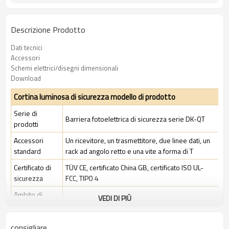
Descrizione Prodotto
Dati tecnici
Accessori
Schemi elettrici/disegni dimensionali
Download
Cortina luminosa di sicurezza modello di prodotto
Serie di
Barriera fotoelettrica di sicurezza serie DK-QT
prodotti
Accessori
Un ricevitore, un trasmettitore, due linee dati, un
standard
rack ad angolo retto e una vite a forma di T
Certificato di
TÜV CE, certificato China GB, certificato ISO UL-
sicurezza
FCC, TIPO 4
Ambito di
VEDI DI PIÙ
Ambiente industriale standard
applicazione
consigliare
Caratteristiche