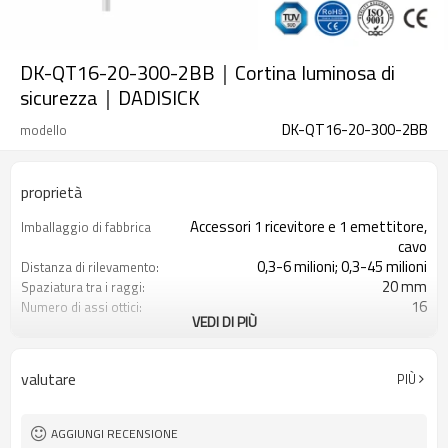
DK-QT16-20-300-2BB｜Cortina luminosa di
sicurezza｜DADISICK
DK-QT16-20-300-2BB
modello
proprietà
Accessori 1 ricevitore e 1 emettitore,
Imballaggio di fabbrica
cavo
0,3-6 milioni; 0,3-45 milioni
Distanza di rilevamento:
20 mm
Spaziatura tra i raggi:
16
Numero di assi ottici:
VEDI DI PIÙ
300 mm
Altezza di protezione:
2PNP
2 uscite di sicurezza
(OSSD)
valutare
PIÙ
Dotato di connettore M16
Spina di interfaccia
con accessori di montaggio
Il prodotto arriva:
TUV, UL, CE, RoSH, GB
Certificazione:
AGGIUNGI RECENSIONE