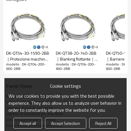
Rapporto di
200mm
risoluzione
Controlla la
208 mm
precisione
Numero di
4
raggi
DK-QT54-30-1590-2BB
DK-QT38-20-740-2BB
DK-QT50-10-
Altezza di
｜Protezione macchine
｜Blanking flottante｜
｜Barriere fot
protezione
600 mm
modello : DK-QT04-200-
modello : DK-QT04-200-
modello : DK-Q
con barriere
DADISICK
di sicurezza p
600-2BB
600-2BB
600-2BB
La dimensione
51mm*35mm*L, L è la lunghezza dell'emettitore e
fotoelettriche｜DADISICK
piegatrici｜DA
complessiva
del ricevitore.
Cookie settings
Parole Chiave
Distanza di
30-6000 mm; 30-45000 mm
rilevamento
We use cookies to provide you with the best possible
Barriera luminosa industriale
Tempo di
muting della barriera fotoelettrica di sicurezza
experience. They also allow us to analyze user behavior in
≤15ms
risposta
sensore di luce di sicurezza
order to constantly improve the website for you.
sensori di sicurezza per macchine
sensore barriera di sicurezza
Dati meccanici
Accept all
Accept Selection
Reject All
barriera fotoelettrica di sicurezza
Materiale