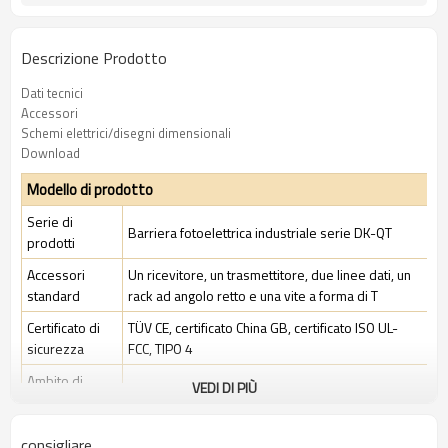
Descrizione Prodotto
Dati tecnici
Accessori
Schemi elettrici/disegni dimensionali
Download
Modello di prodotto
Serie di
Barriera fotoelettrica industriale serie DK-QT
prodotti
Accessori
Un ricevitore, un trasmettitore, due linee dati, un
standard
rack ad angolo retto e una vite a forma di T
Certificato di
TÜV CE, certificato China GB, certificato ISO UL-
sicurezza
FCC, TIPO 4
Ambito di
VEDI DI PIÙ
Ambiente industriale standard
applicazione
consigliare
Caratteristiche