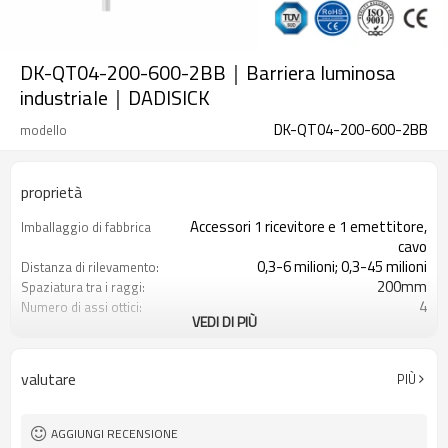
DK-QT04-200-600-2BB｜Barriera luminosa
industriale｜DADISICK
DK-QT04-200-600-2BB
modello
proprietà
Accessori 1 ricevitore e 1 emettitore,
Imballaggio di fabbrica
cavo
0,3-6 milioni; 0,3-45 milioni
Distanza di rilevamento:
200mm
Spaziatura tra i raggi:
4
Numero di assi ottici:
VEDI DI PIÙ
600 mm
Altezza di protezione:
2PNP
2 uscite di sicurezza
(OSSD)
valutare
PIÙ
Dotato di connettore M16
Spina di interfaccia
con accessori di montaggio
Il prodotto arriva:
TUV, UL, CE, RoSH, GB
Certificazione:
AGGIUNGI RECENSIONE