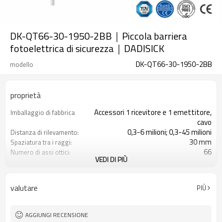
DK-QT66-30-1950-2BB｜Piccola barriera
fotoelettrica di sicurezza｜DADISICK
DK-QT66-30-1950-2BB
modello
proprietà
Accessori 1 ricevitore e 1 emettitore,
Imballaggio di fabbrica
cavo
0,3-6 milioni; 0,3-45 milioni
Distanza di rilevamento:
30 mm
Spaziatura tra i raggi:
66
Numero di assi ottici:
VEDI DI PIÙ
1950 mm
Altezza di protezione:
2PNP
2 uscite di sicurezza
(OSSD)
valutare
PIÙ
Dotato di connettore M16
Spina di interfaccia
con accessori di montaggio
Il prodotto arriva:
TUV, UL, CE, RoSH, GB
Certificazione:
AGGIUNGI RECENSIONE