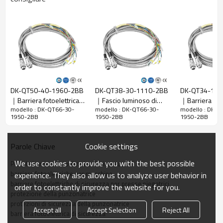
Rapporto di
30 mm
risoluzione
Controlla la
38 mm
precisione
Numero di
66
raggi
Altezza di
DK-QT50-40-1960-2BB
DK-QT38-30-1110-2BB
DK-QT34-10-
protezione
1950 mm
｜Barriera fotoelettrica
｜Fascio luminoso di
｜Barriera lum
La dimensione
51mm*35mm*L, L è la lunghezza dell'emettitore e
modello : DK-QT66-30-
modello : DK-QT66-30-
modello : DK-Q
di sicurezza a infrarossi
sicurezza｜DADISICK
sicurezza｜DA
1950-2BB
1950-2BB
1950-2BB
complessiva
del ricevitore.
｜DADISICK
Distanza di
30-6000 mm; 30-45000 mm
Cookie settings
Parole Chiave
rilevamento
Tempo di
We use cookies to provide you with the best possible
Piccola barriera fotoelettrica di sicurezza
≤15 ms
risposta
barriere fotoelettriche per macchine
experience. They also allow us to analyze user behavior in
barriere fotoelettriche di sicurezza per presse piegatrici
order to constantly improve the website for you.
Dati meccanici
protezione della punzonatrice
protezioni di sicurezza della punzonatrice
Accept all
Accept Selection
Reject All
Materiale
barriera fotoelettrica di sicurezza
Metallo
dell'alloggiamento