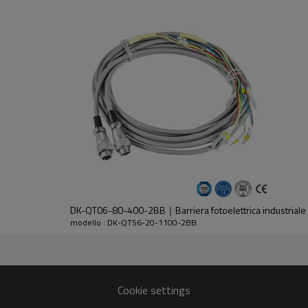
dell'emettitore e del ricevitore.
DK-QT06-80-400-2BB｜Barriera fotoelettrica industrial
modello : DK-QT56-20-1100-2BB
30%GF
Cookie settings