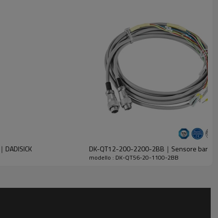
e｜DADISICK
DK-QT12-200-2200-2BB｜Sensore barriera f
modello : DK-QT56-20-1100-2BB