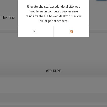
Rilevato che stai accedendo al sito web
mobile su un computer, vuoi essere
industria｜DADISICK
reindirizzato al sito web desktop? Fai clic
su 'sì' per procedere
No
Sì
VEDI DI PIÙ