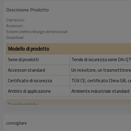
Descrizione Prodotto
Dati tecnici
Accessori
Schemi elettrici/disegni dimensionali
Download
Modello di prodotto
Serie di prodotti
Tende di sicurezza serie DK-QT 
Accessori standard
Un ricevitore, un trasmettitore,
Certificato di sicurezza
TÜV CE, certificato China GB, c
Ambito di applicazione
Ambiente industriale standard
Caratteristiche
Rapporto di risoluzione
20 mm
consigliare
Controlla la precisione
28 mm