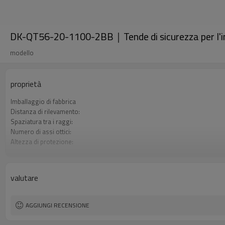
DK-QT56-20-1100-2BB｜Tende di sicurezza per l'
modello
proprietà
Imballaggio di fabbrica
Distanza di rilevamento:
Spaziatura tra i raggi:
Numero di assi ottici:
Altezza di protezione:
2 uscite di sicurezza (OSSD)
Spina di interfaccia
Il prodotto arriva:
valutare
Certificazione:
AGGIUNGI RECENSIONE