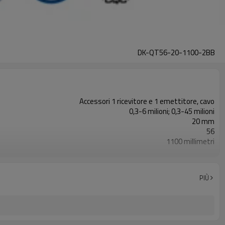
DK-QT56-20-1100-2BB
Accessori 1 ricevitore e 1 emettitore, cavo
0,3-6 milioni; 0,3-45 milioni
20 mm
56
1100 millimetri
2PNP
Dotato di connettore M16
con accessori di montaggio
PIÙ
TUV, UL, CE, RoSH, GB