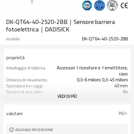
DK-QT64-40-2520-2BB｜Sensore barriera
fotoelettrica｜DADISICK
DK-QT64-40-2520-2BB
modello
proprietà
Accessori 1 ricevitore e 1 emettitore,
Imballaggio di fabbrica
cavo
0,3-6 milioni; 0,3-45 milioni
Distanza di rilevamento:
40 mm
Spaziatura tra i raggi:
64
Numero di assi ottici:
VEDI DI PIÙ
2520 mm
Altezza di protezione:
2PNP
2 uscite di sicurezza
(OSSD)
valutare
PIÙ
Dotato di connettore M16
Spina di interfaccia
con accessori di montaggio
Il prodotto arriva:
TUV, UL, CE, RoSH, GB
Certificazione:
AGGIUNGI RECENSIONE