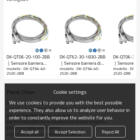
Rapporto di
40 mm
risoluzione
Controlla la
48 mm
precisione
Numero di
64
raggi
DK-QT06-20-100-2BB
DK-QT62-30-1830-2BB
DK-QT06-30-
Altezza di
｜Sensore barriera
｜Sensore barriera di
｜Sensore bar
protezione
2520 mm
modello : DK-QT64-40-
modello : DK-QT64-40-
modello : DK-Q
fotoelettrica｜DADISICK
sicurezza｜DADISICK
fotoelettrica d
2520-2BB
2520-2BB
2520-2BB
La dimensione
51mm*35mm*L, L è la lunghezza dell'emettitore e
｜DADISICK
complessiva
del ricevitore.
Cookie settings
Parole Chiave
Distanza di
30-6000 mm; 30-45000 mm
rilevamento
We use cookies to provide you with the best possible
Sensore barriera fotoelettrica
Tempo di
tende di sicurezza della macchina
experience. They also allow us to analyze user behavior in
≤15 ms
risposta
barriere fotoelettriche per macchine
order to constantly improve the website for you.
barriere fotoelettriche di sicurezza per presse piegatrici
protezione della punzonatrice
Dati meccanici
Accept all
Accept Selection
Reject All
protezioni di sicurezza della punzonatrice
Materiale