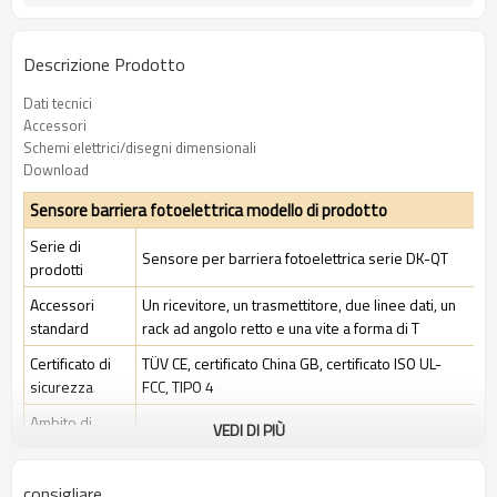
Descrizione Prodotto
Dati tecnici
Accessori
Schemi elettrici/disegni dimensionali
Download
Sensore barriera fotoelettrica modello di prodotto
Serie di
Sensore per barriera fotoelettrica serie DK-QT
prodotti
Accessori
Un ricevitore, un trasmettitore, due linee dati, un
standard
rack ad angolo retto e una vite a forma di T
Certificato di
TÜV CE, certificato China GB, certificato ISO UL-
sicurezza
FCC, TIPO 4
Ambito di
VEDI DI PIÙ
Ambiente industriale standard
applicazione
consigliare
Caratteristiche