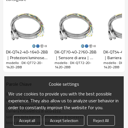
Rapporto di
20 mm
risoluzione
Controlla la
28 mm
precisione
Numero di
72
raggi
DK-QT42-40-1640-2BB
DK-QT70-40-2760-2BB
DK-QT54-40-
Altezza di
｜Protezioni luminose
｜Sensore di area｜
｜Barriera foto
protezione
1420 mm
modello : DK-QT72-20-
modello : DK-QT72-20-
modello : DK-Q
per presse piegatrici｜
DADISICK
di sicurezza
1420-2BB
1420-2BB
1420-2BB
La dimensione
51mm*35mm*L, L è la lunghezza dell'emettitore e
DADISICK
complessiva
del ricevitore.
Cookie settings
Parole Chiave
Distanza di
30-6000 mm; 30-45000 mm
rilevamento
We use cookies to provide you with the best possible
Barriera luminosa
Tempo di
barriera fotoelettrica di sicurezza
experience. They also allow us to analyze user behavior in
≤15 ms
risposta
fascio luminoso di sicurezza
order to constantly improve the website for you.
barriera fotoelettrica di sicurezza
sensore della barriera fotoelettrica di sicurezza
Dati meccanici
Accept all
Accept Selection
Reject All
tende di sicurezza per l'industria
Materiale