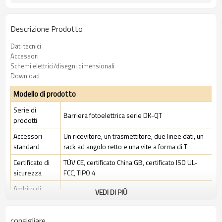
Descrizione Prodotto
Dati tecnici
Accessori
Schemi elettrici/disegni dimensionali
Download
Modello di prodotto
Serie di
Barriera fotoelettrica serie DK-QT
prodotti
Accessori
Un ricevitore, un trasmettitore, due linee dati, un
standard
rack ad angolo retto e una vite a forma di T
Certificato di
TÜV CE, certificato China GB, certificato ISO UL-
sicurezza
FCC, TIPO 4
Ambito di
VEDI DI PIÙ
Ambiente industriale standard
applicazione
consigliare
Caratteristiche