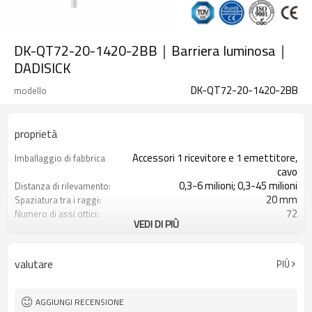
DK-QT72-20-1420-2BB｜Barriera luminosa｜
DADISICK
DK-QT72-20-1420-2BB
modello
proprietà
Accessori 1 ricevitore e 1 emettitore,
Imballaggio di fabbrica
cavo
0,3-6 milioni; 0,3-45 milioni
Distanza di rilevamento:
20 mm
Spaziatura tra i raggi:
72
Numero di assi ottici:
VEDI DI PIÙ
1420 mm
Altezza di protezione:
2PNP
2 uscite di sicurezza
(OSSD)
valutare
PIÙ
Dotato di connettore M16
Spina di interfaccia
con accessori di montaggio
Il prodotto arriva:
TUV, UL, CE, RoSH, GB
Certificazione:
AGGIUNGI RECENSIONE