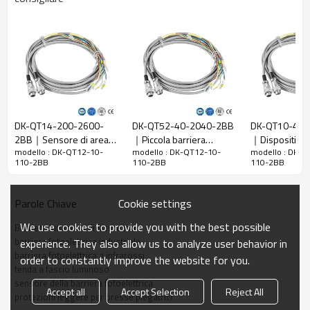
Rapporto di
10 mm
risoluzione
Controlla la
18 mm
precisione
Numero di
12
raggi
Altezza di
DK-QT14-200-2600-
DK-QT52-40-2040-2BB
DK-QT10-40-
protezione
110 mm
2BB｜Sensore di area｜
｜Piccola barriera
｜Dispositivi d
La dimensione
51mm*35mm*L, L è la lunghezza dell'emettitore e
modello : DK-QT12-10-
modello : DK-QT12-10-
modello : DK-Q
DADISICK
fotoelettrica di sicurezza
macchina｜DA
110-2BB
110-2BB
110-2BB
complessiva
del ricevitore.
｜DADISICK
Distanza di
30-6000 mm; 30-45000 mm
Cookie settings
Parole Chiave
rilevamento
Tempo di
We use cookies to provide you with the best possible
Barriera luminosa di sicurezza
≤15 ms
risposta
barriera fotoelettrica industriale
experience. They also allow us to analyze user behavior in
barriera fotoelettrica a infrarossi
order to constantly improve the website for you.
Dati meccanici
tenda a fascio luminoso
sensore della barriera fotoelettrica
Accept all
Accept Selection
Reject All
Materiale
protezioni leggere per presse piegatrici
Metallo
dell'alloggiamento