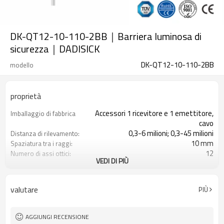
DK-QT12-10-110-2BB｜Barriera luminosa di
sicurezza｜DADISICK
DK-QT12-10-110-2BB
modello
proprietà
Accessori 1 ricevitore e 1 emettitore,
Imballaggio di fabbrica
cavo
0,3-6 milioni; 0,3-45 milioni
Distanza di rilevamento:
10 mm
Spaziatura tra i raggi:
12
Numero di assi ottici:
VEDI DI PIÙ
110 mm
Altezza di protezione:
2PNP
2 uscite di sicurezza
(OSSD)
valutare
PIÙ
Dotato di connettore M16
Spina di interfaccia
con accessori di montaggio
Il prodotto arriva:
TUV, UL, CE, RoSH, GB
Certificazione:
AGGIUNGI RECENSIONE