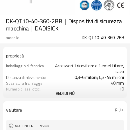
DK-QT10-40-360-2BB｜Dispositivi di sicurezza
macchina｜DADISICK
DK-QT10-40-360-2BB
modello
proprietà
Accessori 1 ricevitore e 1 emettitore,
Imballaggio di fabbrica
cavo
0,3-6 milioni; 0,3-45 milioni
Distanza di rilevamento:
40 mm
Spaziatura tra i raggi:
10
Numero di assi ottici:
VEDI DI PIÙ
360 mm
Altezza di protezione:
2PNP
2 uscite di sicurezza
(OSSD)
valutare
PIÙ
Dotato di connettore M16
Spina di interfaccia
con accessori di montaggio
Il prodotto arriva:
TUV, UL, CE, RoSH, GB
Certificazione:
AGGIUNGI RECENSIONE