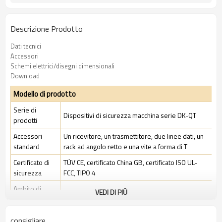
Descrizione Prodotto
Dati tecnici
Accessori
Schemi elettrici/disegni dimensionali
Download
Modello di prodotto
Serie di
Dispositivi di sicurezza macchina serie DK-QT
prodotti
Accessori
Un ricevitore, un trasmettitore, due linee dati, un
standard
rack ad angolo retto e una vite a forma di T
Certificato di
TÜV CE, certificato China GB, certificato ISO UL-
sicurezza
FCC, TIPO 4
Ambito di
VEDI DI PIÙ
Ambiente industriale standard
applicazione
consigliare
Caratteristiche