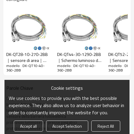
Rapporto di
40 mm
risoluzione
Controlla la
48 mm
precisione
Numero di
10
raggi
DK-QT28-10-270-2BB
DK-QT44-30-1290-2BB
DK-QT52-20-
Altezza di
｜sensore di area｜
｜Schermo luminoso di
｜Sensore bar
protezione
360 mm
modello : DK-QT10-40-
modello : DK-QT10-40-
modello : DK-Q
DADISICK
sicurezza｜DADISICK
fotoelettrica d
360-2BB
360-2BB
360-2BB
La dimensione
51mm*35mm*L, L è la lunghezza dell'emettitore e
｜DADISICK
complessiva
del ricevitore.
Cookie settings
Parole Chiave
Distanza di
30-6000 mm; 30-45000 mm
rilevamento
We use cookies to provide you with the best possible
Dispositivi di sicurezza macchina
Tempo di
barriere fotoelettriche
experience. They also allow us to analyze user behavior in
≤15 ms
risposta
tenda a fascio luminoso
order to constantly improve the website for you.
sensore della barriera fotoelettrica
protezioni luminose per presse piegatrici
Dati meccanici
Accept all
Accept Selection
Reject All
protezioni luminose della macchina
Materiale