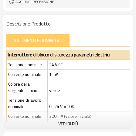
AGGIUNGI RECENSIONE
serratura:
11 tipi
Tipi di tasti operativi:
TÜV, CE
Certificazione:
Descrizione Prodotto
DOCUMENTI E DOWNLOAD
Interruttore di blocco di sicurezza parametri elettrici
Tensione nominale
24 V CC
Corrente nominale
1 mA
Colore della
sorgente luminosa
verde
Tensione di lavoro
nominale
CC 24 V ± 10%
Corrente nominale
200 mA (valore iniziale)
VEDI DI PIÙ
Potenza nominale
4,8 W
Tensione di