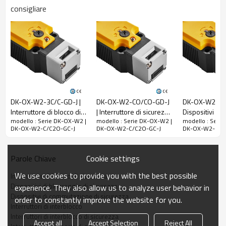
consigliare
isolamento nominale
(Ui)
300 V
Tensione nominale
di tenuta ad impulso
(Uimp)
2,5 kV
Corrente termica
nominale a vuoto
(Ith)
10A
DK-OX-W2-3C/C-GD-J |
DK-OX-W2-CO/CO-GD-J
DK-OX-W2-O/3
Corrente di
Interruttore di blocco di
| Interruttore di sicurezza
Dispositivi di
modello : Serie DK-OX-W2 |
modello : Serie DK-OX-W2 |
modello : Seri
sicurezza | DADISICK
| DADISICK
commutazione
cortocircuito limitata
DK-OX-W2-C/C2O-GC-J
DK-OX-W2-C/C2O-GC-J
DK-OX-W2-C/C
sicurezza | DA
nominale
1000A
Usa la categoria
AC-15
DC-13
Cookie settings
Parole Chiave
Tensione di lavoro
240 V
30 V
We use cookies to provide you with the best possible
nominale (Ue)
Interruttore di blocco di sicurezza
Dispositivi di bloccaggio di sicurezza
experience. They also allow us to analyze user behavior in
Corrente operativa
3A
2,3 A
Dispositivi di commutazione di sicurezza
order to constantly improve the website for you.
nominale (Ie)
Interruttori di interblocco
Interruttori di interblocco di sicurezza
Accept all
Accept Selection
Reject All
Parametri meccanici