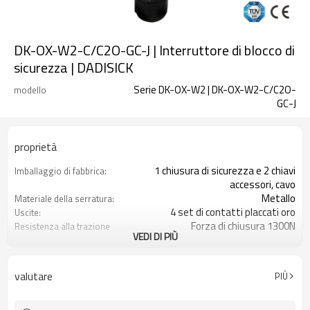
DK-OX-W2-C/C2O-GC-J | Interruttore di blocco di
sicurezza | DADISICK
Serie DK-OX-W2 | DK-OX-W2-C/C2O-
modello
GC-J
proprietà
1 chiusura di sicurezza e 2 chiavi
Imballaggio di fabbrica:
accessori, cavo
Metallo
Materiale della serratura:
4 set di contatti placcati oro
Uscite:
Forza di chiusura 1300N
Resistenza alla trazione
VEDI DI PIÙ
quando bloccato:
14 combinazioni di contatti
Tipo di contatto:
Spia luminosa+sblocco di emergenza
Funzione opzionale di
valutare
PIÙ
sblocco posteriore:
1NC
Monitoraggio delle porte:
1NC+2NA
Monitoraggio della