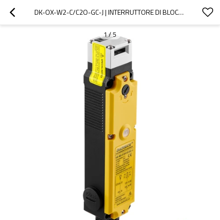
DK-OX-W2-C/C2O-GC-J | INTERRUTTORE DI BLOCCO DI SICUREZZA | DADISICK
1
/
5