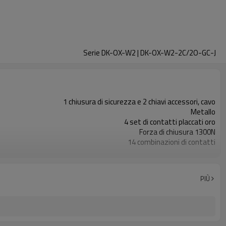
Serie DK-OX-W2 | DK-OX-W2-2C/2O-GC-J
1 chiusura di sicurezza e 2 chiavi accessori, cavo
Metallo
4 set di contatti placcati oro
Forza di chiusura 1300N
14 combinazioni di contatti
Spia luminosa+sblocco di emergenza
2NC
2NO
PIÙ
11 tipi
TÜV, CE