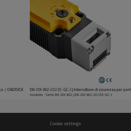
DC-13
30 V
2,3 A
occo｜DADISICK
DK-OX-W2-CO/2C-GC-J | Interruttore di sicurezza per port
modello : Serie DK-OX-W2 | DK-OX-W2-2C/2O-GC-J
 fiamma
cata oro
Cookie settings
 escluso foro di azionamento chiave)