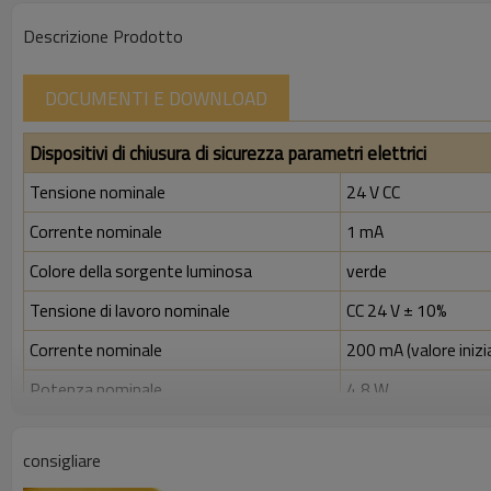
Descrizione Prodotto
DOCUMENTI E DOWNLOAD
Dispositivi di chiusura di sicurezza parametri elettrici
Tensione nominale
24 V CC
Corrente nominale
1 mA
Colore della sorgente luminosa
verde
Tensione di lavoro nominale
CC 24 V ± 10%
Corrente nominale
200 mA (valore inizi
Potenza nominale
4,8 W
Tensione di isolamento nominale (Ui)
300 V
consigliare
Tensione nominale di tenuta ad impulso