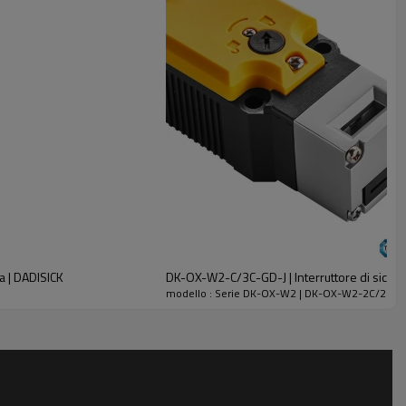
a | DADISICK
DK-OX-W2-C/3C-GD-J | Interruttore di sicure
modello : Serie DK-OX-W2 | DK-OX-W2-2C/2O-G