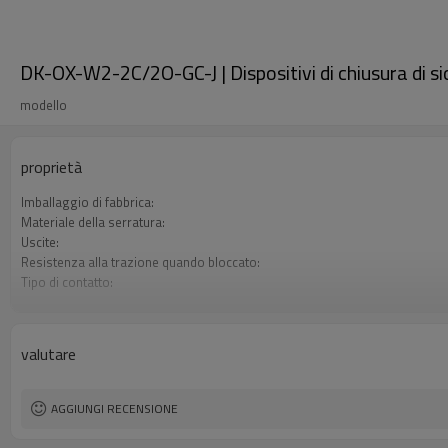
DK-OX-W2-2C/2O-GC-J | Dispositivi di chiusura di s
modello
proprietà
Imballaggio di fabbrica:
Materiale della serratura:
Uscite:
Resistenza alla trazione quando bloccato:
Tipo di contatto:
Funzione opzionale di sblocco posteriore:
Monitoraggio delle porte:
Monitoraggio della serratura:
valutare
Tipi di tasti operativi:
Certificazione:
AGGIUNGI RECENSIONE