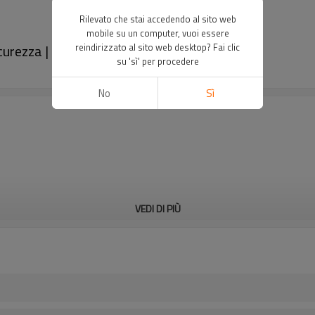
Rilevato che stai accedendo al sito web
mobile su un computer, vuoi essere
icurezza | DADISICK
reindirizzato al sito web desktop? Fai clic
su 'sì' per procedere
No
Sì
VEDI DI PIÙ