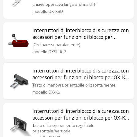
K3D Chiave operativa lunga a forma di T
Chiave operativa lunga a forma di T
con cuscino
modello:OX-K3D
Interruttori di interblocco di sicurezza con
accessori per funzioni di blocco per
maniglie di porte di sicurezza OXSL-A-2
(Ordinare separatamente)
modello:OXSL-A-2
Interruttori di interblocco di sicurezza con
accessori per funzioni di blocco per OX-K5
Chiave operativa regolabile orizzontale
Tasto di manovra orientabile orizzontalmente
modello:OX-K5
Interruttori di interblocco di sicurezza con
accessori per funzioni di blocco per OX-K8
Chiave operativa regolabile
Tasto di funzionamento regolabile
orizzontale/verticale
orizzontale/verticale