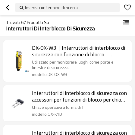
Inserisci un termine di ricerca
Trovati
67
Prodotti Su
Interruttori Di Interblocco Di Sicurezza
DK-OX-W3｜Interruttori di interblocco di
sicurezza con funzione di blocco｜
DADISICK
Utilizzato per monitorare luoghi come porte e
finestre di sicurezza.
modello:DK-OX-W3
Interruttori di interblocco di sicurezza con
accessori per funzioni di blocco per chiave
operativa a forma di T OX-K1D con
Chiave operativa a forma di T
cuscino
modello:OX-K1D
Interruttori di interblocco di sicurezza con