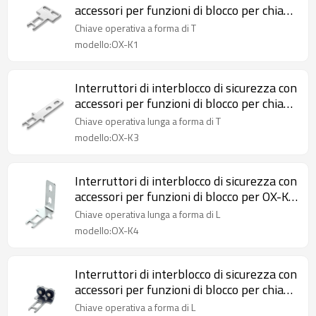
accessori per funzioni di blocco per chiave
operativa a forma di T OX-K1
Chiave operativa a forma di T
modello:OX-K1
Interruttori di interblocco di sicurezza con
accessori per funzioni di blocco per chiave
operativa lunga a forma di T OX-K3
Chiave operativa lunga a forma di T
modello:OX-K3
Interruttori di interblocco di sicurezza con
accessori per funzioni di blocco per OX-K4
Chiave operativa lunga a forma di L
Chiave operativa lunga a forma di L
modello:OX-K4
Interruttori di interblocco di sicurezza con
accessori per funzioni di blocco per chiave
operativa a L OX-K2D con cuscino
Chiave operativa a forma di L