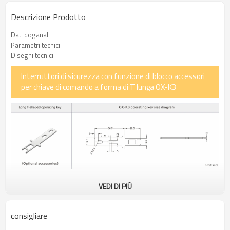
Descrizione Prodotto
Dati doganali
Parametri tecnici
Disegni tecnici
Interruttori di sicurezza con funzione di blocco accessori
per chiave di comando a forma di T lunga OX-K3
VEDI DI PIÙ
La chiave di azionamento del blocco di sicurezza della porta è
realizzata in lega ad alta resistenza. Questa lega non solo
presenta un'eccellente durezza e resistenza all'usura, ma è
consigliare
anche in grado di sopportare condizioni estreme e un utilizzo