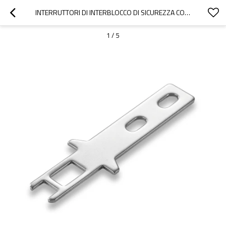
INTERRUTTORI DI INTERBLOCCO DI SICUREZZA CON ACCESSORI PER FUNZIONI DI BLOCCO PER CHIAVE OPERATIVA LUNGA A FORMA DI T OX-K3
1
/
5