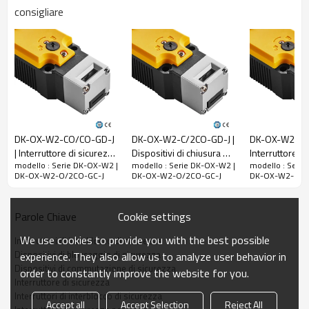
consigliare
isolamento nominale
(Ui)
300 V
Tensione nominale
di tenuta ad impulso
(Uimp)
2,5 kV
Corrente termica
nominale a vuoto
(Ith)
10A
DK-OX-W2-CO/CO-GD-J
DK-OX-W2-C/2CO-GD-J |
DK-OX-W2-C/3
Corrente di
| Interruttore di sicurezza
Dispositivi di chiusura di
Interruttore di
modello : Serie DK-OX-W2 |
modello : Serie DK-OX-W2 |
modello : Seri
| DADISICK
sicurezza | DADISICK
per porta | DA
cortocircuito limitata
DK-OX-W2-O/2CO-GC-J
DK-OX-W2-O/2CO-GC-J
DK-OX-W2-O/2
nominale
1000A
Usa la categoria
AC-15
DC-13
Cookie settings
Parole Chiave
Tensione di lavoro
240 V
30 V
We use cookies to provide you with the best possible
nominale (Ue)
Interruttori di interblocco di sicurezza
Dispositivi di bloccaggio di sicurezza
experience. They also allow us to analyze user behavior in
Corrente operativa
3A
2,3 A
Dispositivi di commutazione di sicurezza
order to constantly improve the website for you.
nominale (Ie)
Interruttore di sicurezza
Interruttori di interblocco di sicurezza
Accept all
Accept Selection
Reject All
Parametri meccanici