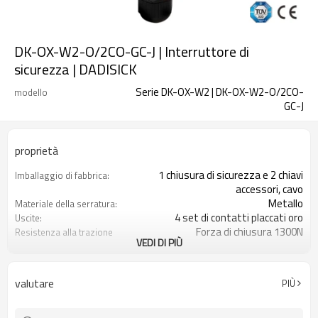
DK-OX-W2-O/2CO-GC-J | Interruttore di
sicurezza | DADISICK
Serie DK-OX-W2 | DK-OX-W2-O/2CO-
modello
GC-J
proprietà
1 chiusura di sicurezza e 2 chiavi
Imballaggio di fabbrica:
accessori, cavo
Metallo
Materiale della serratura:
4 set di contatti placcati oro
Uscite:
Forza di chiusura 1300N
Resistenza alla trazione
VEDI DI PIÙ
quando bloccato:
14 combinazioni di contatti
Tipo di contatto:
Spia luminosa+sblocco di emergenza
Funzione opzionale di
valutare
PIÙ
sblocco posteriore:
1NO
Monitoraggio delle porte:
2NC+1NO
Monitoraggio della