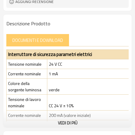
AGGIUNGI RECENSIONE
serratura:
11 tipi
Tipi di tasti operativi:
TÜV, CE
Certificazione:
Descrizione Prodotto
DOCUMENTI E DOWNLOAD
Interruttore di sicurezza parametri elettrici
Tensione nominale
24 V CC
Corrente nominale
1 mA
Colore della
sorgente luminosa
verde
Tensione di lavoro
nominale
CC 24 V ± 10%
Corrente nominale
200 mA (valore iniziale)
VEDI DI PIÙ
Potenza nominale
4,8 W
Tensione di