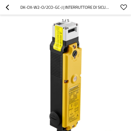
DK-OX-W2-O/2CO-GC-J | INTERRUTTORE DI SICUREZZA | DADISICK
1
/
5