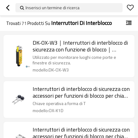
Inserisci un termine di ricerca
Interruttori Di Interblocco
Trovati
71
Prodotti Su
DK-OX-W3｜Interruttori di interblocco di
sicurezza con funzione di blocco｜
DADISICK
Utilizzato per monitorare luoghi come porte e
finestre di sicurezza.
modello:DK-OX-W3
Interruttori di interblocco di sicurezza con
accessori per funzioni di blocco per chiave
operativa a forma di T OX-K1D con
Chiave operativa a forma di T
cuscino
modello:OX-K1D
Interruttori di interblocco di sicurezza con
accessori per funzioni di blocco per chiave