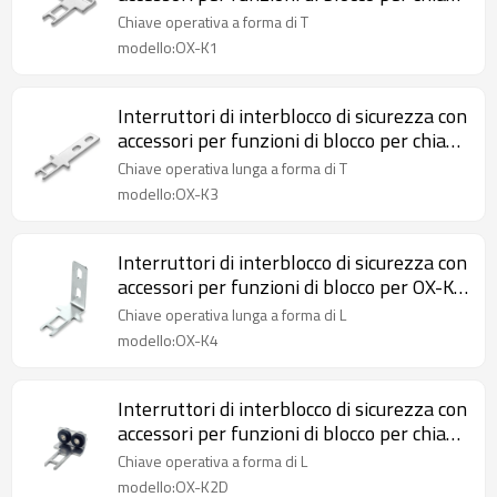
operativa a forma di T OX-K1
Chiave operativa a forma di T
modello:OX-K1
Interruttori di interblocco di sicurezza con
accessori per funzioni di blocco per chiave
operativa lunga a forma di T OX-K3
Chiave operativa lunga a forma di T
modello:OX-K3
Interruttori di interblocco di sicurezza con
accessori per funzioni di blocco per OX-K4
Chiave operativa lunga a forma di L
Chiave operativa lunga a forma di L
modello:OX-K4
Interruttori di interblocco di sicurezza con
accessori per funzioni di blocco per chiave
operativa a L OX-K2D con cuscino
Chiave operativa a forma di L
modello:OX-K2D