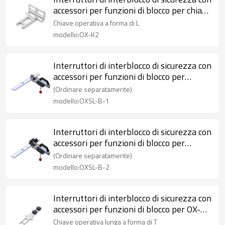
accessori per funzioni di blocco per chiave
operativa a L OX-K2
Chiave operativa a forma di L
modello:OX-K2
Interruttori di interblocco di sicurezza con
accessori per funzioni di blocco per
maniglie di porte di sicurezza OXSL-B-1
(Ordinare separatamente)
modello:OXSL-B-1
Interruttori di interblocco di sicurezza con
accessori per funzioni di blocco per
maniglie di porte di sicurezza OXSL-B-2
(Ordinare separatamente)
modello:OXSL-B-2
Interruttori di interblocco di sicurezza con
accessori per funzioni di blocco per OX-
K3D Chiave operativa lunga a forma di T
Chiave operativa lunga a forma di T