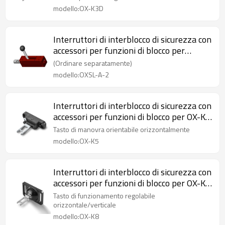
con cuscino
modello:OX-K3D
Interruttori di interblocco di sicurezza con
accessori per funzioni di blocco per
maniglie di porte di sicurezza OXSL-A-2
(Ordinare separatamente)
modello:OXSL-A-2
Interruttori di interblocco di sicurezza con
accessori per funzioni di blocco per OX-K5
Chiave operativa regolabile orizzontale
Tasto di manovra orientabile orizzontalmente
modello:OX-K5
Interruttori di interblocco di sicurezza con
accessori per funzioni di blocco per OX-K8
Chiave operativa regolabile
Tasto di funzionamento regolabile
orizzontale/verticale
orizzontale/verticale
modello:OX-K8