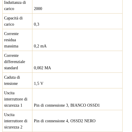
Induttanza di
carico
2000
Capacità di
carico
0,3
Corrente
residua
massima
0,2 mA
Corrente
differenziale
standard
0,002 MA
Caduta di
tensione
1,5 V
Uscita
interruttore di
sicurezza 1
Pin di connessione 3, BIANCO OSSD1
Uscita
interruttore di
Pin di connessione 4, OSSD2 NERO
sicurezza 2