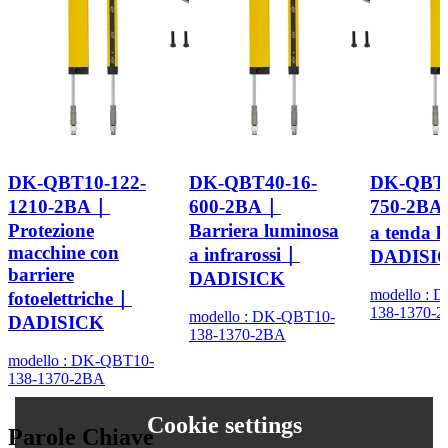
DK-QBT10-122-
DK-QBT40-16-
DK-QBT1
1210-2BA｜
600-2BA｜
750-2BA
Protezione
Barriera luminosa
a tenda 
macchine con
a infrarossi｜
DADISI
barriere
DADISICK
modello : 
fotoelettriche｜
138-1370-
modello : DK-QBT10-
DADISICK
138-1370-2BA
modello : DK-QBT10-
138-1370-2BA
Cookie settings
Parole Chiave