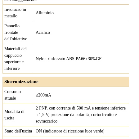
Involucro in
Alluminio
metallo
Pannello
frontale
Acrilico
dell'obiettivo
Materiali del
cappuccio
Nylon rinforzato ABS PA66+30%GF
superiore e
inferiore
Sincronizzazione
Consumo
≤200mA
attuale
2 PNP, con corrente di 500 mA e tensione inferiore
Modalità di
a 1,5 V, protezione da polarità, cortocircuito e
uscita
sovraccarico
Stato dell'uscita
ON (indicatore di ricezione luce verde)