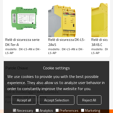
Produzione
Contatto PNP 3NO + 1NC
Uscita del
segnale del
transistor
<500 mA 24 V CC
Capacità di contatto del relè
Relè di sicurezza serie
Relè di sicurezza DK-LS-
Relè di sicure
AC-1
6 A / 250 V CA / 1500 VA
DK-Ter-A
2A4S
3A1B.C
AC-15
4 A / 240 V CA
modello : DK-LS-AN e DK-
modello : DK-LS-AN e DK-
modello : DK-L
LS-AP
LS-AP
LS-AP
DG-1
6 A / 24 V CC / 150 W
DG-13
4A / 24V CC
Cookie settings
Parole Chiave
Capacità
12 A (distribuiti su tutti i contatti di uscita di
We use cookies to provide you with the best possible
Relè di sicurezza
massima di
sicurezza)
Produttore di relè di sicurezza
experience. They also allow us to analyze user behavior in
commutazione
Fabbrica di relè di sicurezza
order to constantly improve the website for you.
Resistenza di
Relè di monitoraggio della sicurezza
contatto
<100Ω
interruttore relè di sicurezza
Accept all
Accept Selection
Reject All
Fornitore di relè di sicurezza
Carico minimo
10 mA / 5 V
Necessary
Analytics
Preferences
Marketing
Materiale di