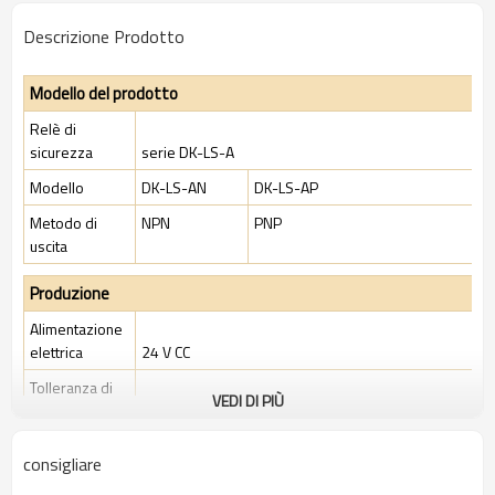
Descrizione Prodotto
Modello del prodotto
Relè di
sicurezza
serie DK-LS-A
Modello
DK-LS-AN
DK-LS-AP
Metodo di
NPN
PNP
uscita
Produzione
Alimentazione
elettrica
24 V CC
Tolleranza di
VEDI DI PIÙ
tensione
+10% / -20%
Dissipazione
consigliare
di potenza
2,9W