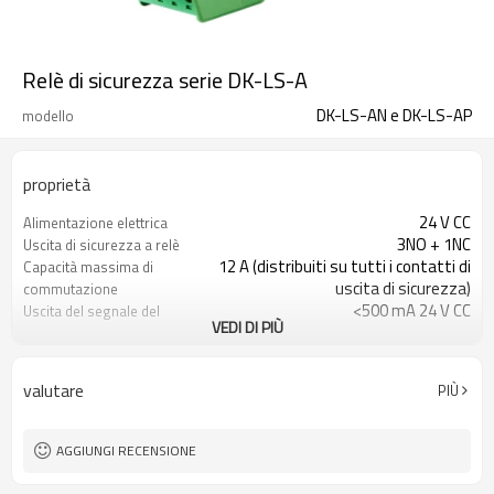
Relè di sicurezza serie DK-LS-A
DK-LS-AN e DK-LS-AP
modello
proprietà
24 V CC
Alimentazione elettrica
3NO + 1NC
Uscita di sicurezza a relè
12 A (distribuiti su tutti i contatti di
Capacità massima di
uscita di sicurezza)
commutazione
<500 mA 24 V CC
Uscita del segnale del
VEDI DI PIÙ
transistor
<100Ω
Resistenza di contatto
Dimensioni: 117 × 100 × 22,5
Misurare
valutare
PIÙ
millimetri
4 TIPO
Classe di inquinamento
Certificazioni ISO, CE, UL, FCC, TUV
Certificato
AGGIUNGI RECENSIONE