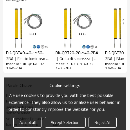
40 mm
raggi
Rileva la
48 mm
precisione
Quantità di
32
travi
Raggio
1240 mm
d'azione
DK-QBT40-40-1560-
DK-QBT20-28-540-2BA
DK-QBT20-86
2BA｜Fascio luminoso di
｜Grata di sicurezza｜
2BA｜Blanking 
Taglia del
15mm*30mm*L, L è la lunghezza dell'emettitore e
modello : DK-QBT40-32-
modello : DK-QBT40-32-
modello : DK-
sicurezza｜DADISICK
DADISICK
｜DADISICK
prodotto
del ricevitore.
1240-2BA
1240-2BA
1240-2BA
Distanza di
rilevamento
30-3000 mm
Cookie settings
Parole Chiave
Tempo di
We use cookies to provide you with the best possible
Protezioni di sicurezza per punzonatrice
risposta
≤15 ms
tenda di sicurezza
experience. They also allow us to analyze user behavior in
sensore di zona
order to constantly improve the website for you.
Dati meccanici
sensore tenda
soppressione flottante
Materiale
Accept all
Accept Selection
Reject All
Metallo
barriera fotoelettrica industriale
dell'alloggiamento