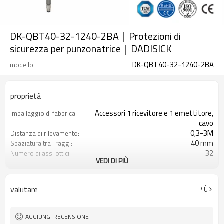
DK-QBT40-32-1240-2BA｜Protezioni di
sicurezza per punzonatrice｜DADISICK
DK-QBT40-32-1240-2BA
modello
proprietà
Accessori 1 ricevitore e 1 emettitore,
Imballaggio di fabbrica
cavo
0,3-3M
Distanza di rilevamento:
40 mm
Spaziatura tra i raggi:
32
Numero di assi ottici:
VEDI DI PIÙ
1240 mm
Altezza di protezione:
2PNP
2 uscite di sicurezza
(OSSD)
valutare
PIÙ
Dotato di connettore M8
Spina di interfaccia
TÜV CE, Cina GB, certificato ISO UL-
Certificazione:
FCC, TIPO 4
AGGIUNGI RECENSIONE