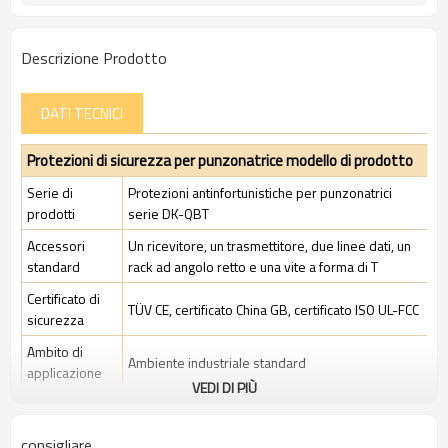
Descrizione Prodotto
DATI TECNICI
Protezioni di sicurezza per punzonatrice modello di prodotto
Serie di
Protezioni antinfortunistiche per punzonatrici
prodotti
serie DK-QBT
Accessori
Un ricevitore, un trasmettitore, due linee dati, un
standard
rack ad angolo retto e una vite a forma di T
Certificato di
TÜV CE, certificato China GB, certificato ISO UL-FCC
sicurezza
Ambito di
Ambiente industriale standard
applicazione
VEDI DI PIÙ
Caratteristiche
consigliare
Spazio tra i