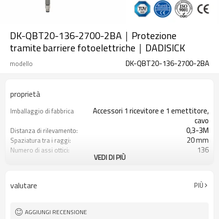
DK-QBT20-136-2700-2BA｜Protezione
tramite barriere fotoelettriche｜DADISICK
DK-QBT20-136-2700-2BA
modello
proprietà
Accessori 1 ricevitore e 1 emettitore,
Imballaggio di fabbrica
cavo
0,3-3M
Distanza di rilevamento:
20 mm
Spaziatura tra i raggi:
136
Numero di assi ottici:
VEDI DI PIÙ
2700 mm
Altezza di protezione:
2PNP
2 uscite di sicurezza
(OSSD)
valutare
PIÙ
Dotato di connettore M8
Spina di interfaccia
TÜV CE, Cina GB, certificato ISO UL-
Certificazione:
FCC, TIPO 4
AGGIUNGI RECENSIONE