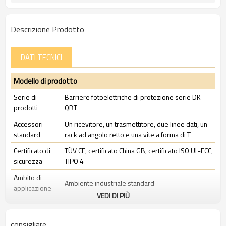
Descrizione Prodotto
DATI TECNICI
Modello di prodotto
Serie di
Barriere fotoelettriche di protezione serie DK-
prodotti
QBT
Accessori
Un ricevitore, un trasmettitore, due linee dati, un
standard
rack ad angolo retto e una vite a forma di T
Certificato di
TÜV CE, certificato China GB, certificato ISO UL-FCC,
sicurezza
TIPO 4
Ambito di
Ambiente industriale standard
applicazione
VEDI DI PIÙ
Caratteristiche
consigliare
Spazio tra i