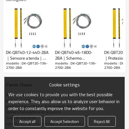
20 mm
raggi
Rileva la
28 mm
precisione
Quantità di
136
travi
Raggio
2700 mm
d'azione
DK-QBT40-12-440-2BA
DK-QBT40-46-1800-
DK-QBT20-12
｜Sensore a tenda｜
2BA｜Schermo
｜Protezioni 
Taglia del
15mm*30mm*L, L è la lunghezza dell'emettitore e
modello : DK-QBT20-136-
modello : DK-QBT20-136-
modello : DK-
DADISICK
luminoso di sicurezza｜
per macchine
prodotto
del ricevitore.
2700-2BA
2700-2BA
2700-2BA
DADISICK
Distanza di
rilevamento
30-3000mm
Cookie settings
Parole Chiave
Tempo di
We use cookies to provide you with the best possible
Protezione tramite barriere fotoelettriche
risposta
≤15ms
protezione della punzonatrice
experience. They also allow us to analyze user behavior in
protezioni di sicurezza della punzonatrice
order to constantly improve the website for you.
Dati meccanici
barriera fotoelettrica di sicurezza
Grata di sicurezza
Materiale
Accept all
Accept Selection
Reject All
Metallo
specchi con barriere fotoelettriche di sicurezza
dell'alloggiamento