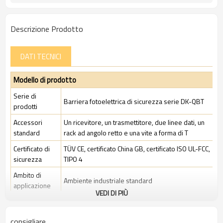
Descrizione Prodotto
DATI TECNICI
Modello di prodotto
Serie di
Barriera fotoelettrica di sicurezza serie DK-QBT
prodotti
Accessori
Un ricevitore, un trasmettitore, due linee dati, un
standard
rack ad angolo retto e una vite a forma di T
Certificato di
TÜV CE, certificato China GB, certificato ISO UL-FCC,
sicurezza
TIPO 4
Ambito di
Ambiente industriale standard
applicazione
VEDI DI PIÙ
Caratteristiche
consigliare
Spazio tra i