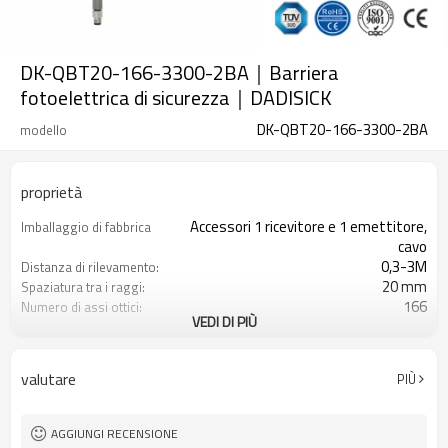
DK-QBT20-166-3300-2BA｜Barriera
fotoelettrica di sicurezza｜DADISICK
DK-QBT20-166-3300-2BA
modello
proprietà
Accessori 1 ricevitore e 1 emettitore,
Imballaggio di fabbrica
cavo
0,3-3M
Distanza di rilevamento:
20 mm
Spaziatura tra i raggi:
166
Numero di assi ottici:
VEDI DI PIÙ
3300 mm
Altezza di protezione:
2PNP
2 uscite di sicurezza
(OSSD)
valutare
PIÙ
Dotato di connettore M8
Spina di interfaccia
TÜV CE, Cina GB, certificato ISO UL-
Certificazione:
FCC, TIPO 4
AGGIUNGI RECENSIONE