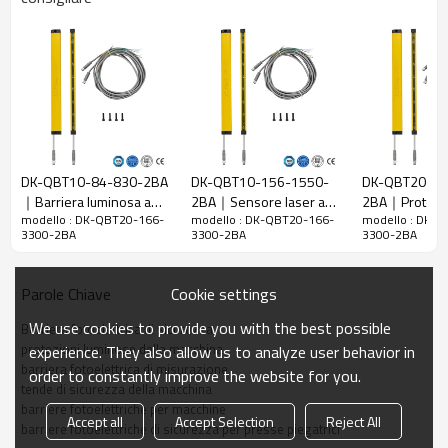
20 mm
raggi
Rileva la
28 mm
precisione
Quantità di
166
travi
Raggio
3300 mm
d'azione
DK-QBT10-84-830-2BA
DK-QBT10-156-1550-
DK-QBT20-92
｜Barriera luminosa a
2BA｜Sensore laser a
2BA｜Protezi
Taglia del
15mm*30mm*L, L è la lunghezza dell'emettitore e
modello : DK-QBT20-166-
modello : DK-QBT20-166-
modello : DK-
infrarossi｜DADISICK
tenda｜DADISICK
luminose per 
prodotto
del ricevitore.
3300-2BA
3300-2BA
3300-2BA
piegatrici｜DA
Distanza di
rilevamento
30-3000mm
Cookie settings
Parole Chiave
Tempo di
We use cookies to provide you with the best possible
Barriera fotoelettrica di sicurezza
risposta
≤15ms
protezioni luminose della macchina
experience. They also allow us to analyze user behavior in
barriera fotoelettrica di misurazione
order to constantly improve the website for you.
Dati meccanici
tende di sicurezza della macchina
barriere fotoelettriche per macchine
Materiale
Accept all
Accept Selection
Reject All
Metallo
barriere fotoelettriche di sicurezza per presse piegatrici
dell'alloggiamento