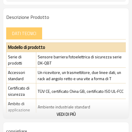
Descrizione Prodotto
DATI TECNICI
Modello di prodotto
Serie di
Sensore barriera fotoelettrica di sicurezza serie
prodotti
DK-QBT
Accessori
Un ricevitore, un trasmettitore, due linee dati, un
standard
rack ad angolo retto e una vite a forma di T
Certificato di
TÜV CE, certificato China GB, certificato ISO UL-FCC
sicurezza
Ambito di
Ambiente industriale standard
applicazione
VEDI DI PIÙ
Caratteristiche
consigliare
Spazio tra i