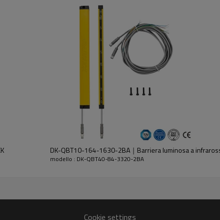
dell'emettitore e del ricevitore.
CK
DK-QBT10-164-1630-2BA｜Barriera luminosa a infraros
modello : DK-QBT40-84-3320-2BA
30%GF
Cookie settings