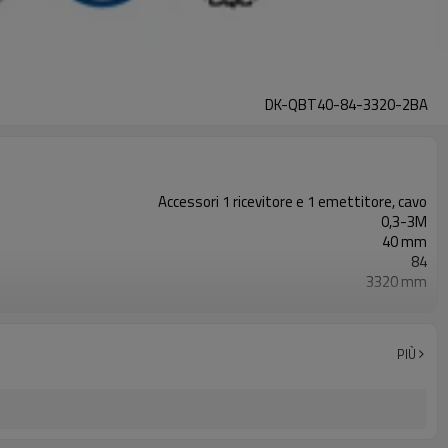
DK-QBT40-84-3320-2BA
Accessori 1 ricevitore e 1 emettitore, cavo
0,3-3M
40 mm
84
3320 mm
2PNP
Dotato di connettore M8
TÜV CE, Cina GB, certificato ISO UL-FCC, TIPO 4
PIÙ