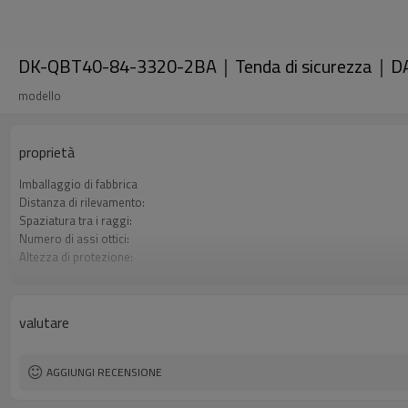
DK-QBT40-84-3320-2BA｜Tenda di sicurezza｜D
modello
proprietà
Imballaggio di fabbrica
Distanza di rilevamento:
Spaziatura tra i raggi:
Numero di assi ottici:
Altezza di protezione:
2 uscite di sicurezza (OSSD)
Spina di interfaccia
Certificazione:
valutare
AGGIUNGI RECENSIONE