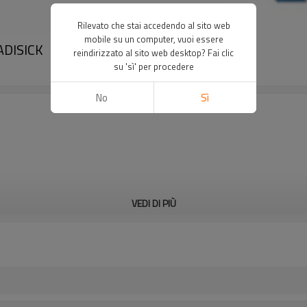
Rilevato che stai accedendo al sito web
mobile su un computer, vuoi essere
ADISICK
reindirizzato al sito web desktop? Fai clic
su 'sì' per procedere
No
Sì
VEDI DI PIÙ