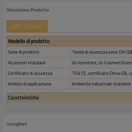
Descrizione Prodotto
DATI TECNICI
Modello di prodotto
Serie di prodotti
Tenda di sicurezza serie DK-Q
Accessori standard
Un ricevitore, un trasmettitore,
Certificato di sicurezza
TÜV CE, certificato China GB, c
Ambito di applicazione
Ambiente industriale standard
Caratteristiche
Spazio tra i raggi
40 mm
Rileva la precisione
48 mm
consigliare
Quantità di travi
84