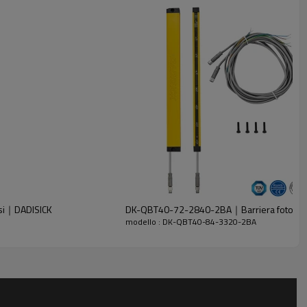
si｜DADISICK
DK-QBT40-72-2840-2BA｜Barriera fotoelett
modello : DK-QBT40-84-3320-2BA