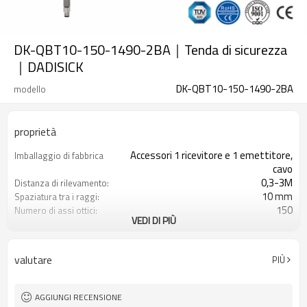
DK-QBT10-150-1490-2BA｜Tenda di sicurezza
｜DADISICK
DK-QBT10-150-1490-2BA
modello
proprietà
Accessori 1 ricevitore e 1 emettitore,
Imballaggio di fabbrica
cavo
0,3-3M
Distanza di rilevamento:
10 mm
Spaziatura tra i raggi:
150
Numero di assi ottici:
VEDI DI PIÙ
1490 mm
Altezza di protezione:
2PNP
2 uscite di sicurezza
(OSSD)
valutare
PIÙ
Dotato di connettore M8
Spina di interfaccia
TÜV CE, Cina GB, certificato ISO UL-
Certificazione:
FCC, TIPO 4
AGGIUNGI RECENSIONE