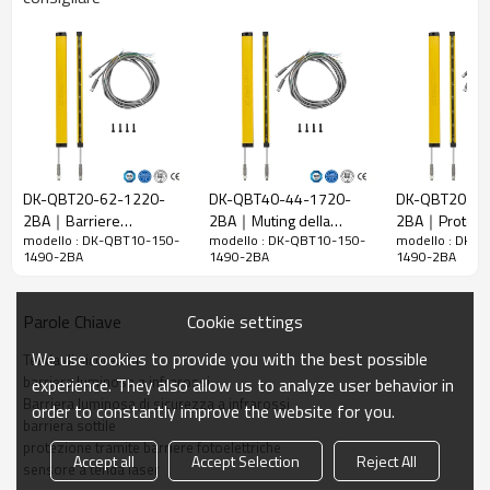
10 mm
raggi
Rileva la
18 mm
precisione
Quantità di
150
travi
Raggio
1490mm
d'azione
DK-QBT20-62-1220-
DK-QBT40-44-1720-
DK-QBT20-13
2BA｜Barriere
2BA｜Muting della
2BA｜Protezi
Taglia del
15mm*30mm*L, L è la lunghezza dell'emettitore e
modello : DK-QBT10-150-
modello : DK-QBT10-150-
modello : DK-
fotoelettriche di
barriera fotoelettrica di
tramite barrie
prodotto
del ricevitore.
1490-2BA
1490-2BA
1490-2BA
sicurezza presso pressa
sicurezza｜DADISICK
fotoelettrich
piegatrice｜DADISICK
Distanza di
rilevamento
30-3000 mm
Cookie settings
Parole Chiave
Tempo di
We use cookies to provide you with the best possible
Tenda di sicurezza
risposta
≤15 ms
barriera luminosa a infrarossi
experience. They also allow us to analyze user behavior in
Barriera luminosa di sicurezza a infrarossi
order to constantly improve the website for you.
Dati meccanici
barriera sottile
protezione tramite barriere fotoelettriche
Materiale
Accept all
Accept Selection
Reject All
Metallo
sensore a tenda laser
dell'alloggiamento