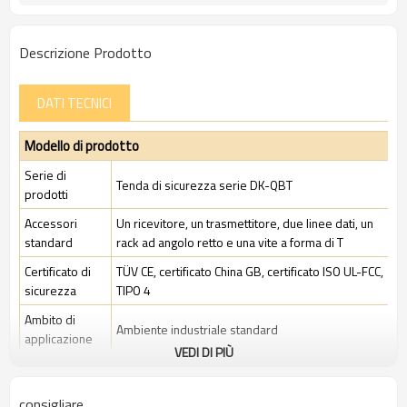
Descrizione Prodotto
DATI TECNICI
Modello di prodotto
Serie di
Tenda di sicurezza serie DK-QBT
prodotti
Accessori
Un ricevitore, un trasmettitore, due linee dati, un
standard
rack ad angolo retto e una vite a forma di T
Certificato di
TÜV CE, certificato China GB, certificato ISO UL-FCC,
sicurezza
TIPO 4
Ambito di
Ambiente industriale standard
applicazione
VEDI DI PIÙ
Caratteristiche
consigliare
Spazio tra i