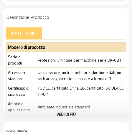
Descrizione Prodotto
DATI TECNICI
Modello di prodotto
Serie di
Protezioni luminose per macchine serie DK-QBT
prodotti
Accessori
Un ricevitore, un trasmettitore, due linee dati, un
standard
rack ad angolo retto e una vite a forma di T
Certificato di
TÜV CE, certificato China GB, certificato ISO UL-FCC,
sicurezza
TIPO 4
Ambito di
Ambiente industriale standard
applicazione
VEDI DI PIÙ
Caratteristiche
consigliare
Spazio tra i