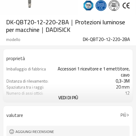
DK-QBT20-12-220-2BA｜Protezioni luminose
per macchine｜DADISICK
DK-QBT20-12-220-2BA
modello
proprietà
Accessori 1 ricevitore e 1 emettitore,
Imballaggio di fabbrica
cavo
0,3-3M
Distanza di rilevamento:
20 mm
Spaziatura tra i raggi:
12
Numero di assi ottici:
VEDI DI PIÙ
220 mm
Altezza di protezione:
2PNP
2 uscite di sicurezza
(OSSD)
valutare
PIÙ
Dotato di connettore M8
Spina di interfaccia
TÜV CE, Cina GB, certificato ISO UL-
Certificazione:
FCC, TIPO 4
AGGIUNGI RECENSIONE