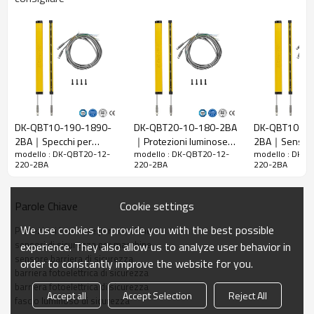
20 mm
raggi
Rileva la
28 mm
precisione
Quantità di
12
travi
Raggio
220 mm
d'azione
DK-QBT10-190-1890-
DK-QBT20-10-180-2BA
DK-QBT10-14
2BA｜Specchi per
｜Protezioni luminose
2BA｜Sensore 
Taglia del
15mm*30mm*L, L è la lunghezza dell'emettitore e
modello : DK-QBT20-12-
modello : DK-QBT20-12-
modello : DK-
barriere fotoelettriche di
per presse piegatrici｜
fotoelettrica
prodotto
del ricevitore.
220-2BA
220-2BA
220-2BA
sicurezza｜DADISICK
DADISICK
Distanza di
rilevamento
30-3000mm
Cookie settings
Parole Chiave
Tempo di
We use cookies to provide you with the best possible
Protezioni luminose per macchine
risposta
≤15 ms
sensori di sicurezza per macchine
experience. They also allow us to analyze user behavior in
sensore barriera di sicurezza
order to constantly improve the website for you.
Dati meccanici
barriera fotoelettrica di sicurezza
barriera fotoelettrica di sicurezza
Materiale
Accept all
Accept Selection
Reject All
Metallo
fascio luminoso di sicurezza
dell'alloggiamento