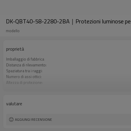
DK-QBT40-58-2280-2BA｜Protezioni luminose per
modello
proprietà
Imballaggio di fabbrica
Distanza di rilevamento:
Spaziatura tra i raggi:
Numero di assi ottici:
Altezza di protezione:
2 uscite di sicurezza (OSSD)
Spina di interfaccia
Certificazione:
valutare
AGGIUNGI RECENSIONE