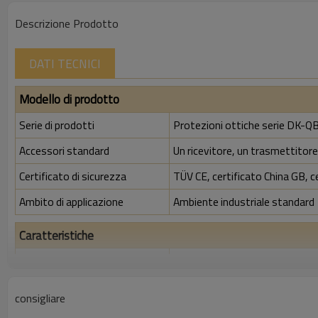
Descrizione Prodotto
DATI TECNICI
Modello di prodotto
Serie di prodotti
Protezioni ottiche serie DK-QB
Accessori standard
Un ricevitore, un trasmettitore,
Certificato di sicurezza
TÜV CE, certificato China GB, c
Ambito di applicazione
Ambiente industriale standard
Caratteristiche
Spazio tra i raggi
40 mm
Rileva la precisione
48 mm
consigliare
Quantità di travi
58