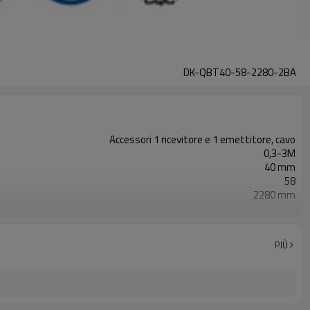
DK-QBT40-58-2280-2BA
Accessori 1 ricevitore e 1 emettitore, cavo
0,3-3M
40 mm
58
2280 mm
2PNP
Dotato di connettore M8
TÜV CE, Cina GB, certificato ISO UL-FCC, TIPO 4
PIÙ