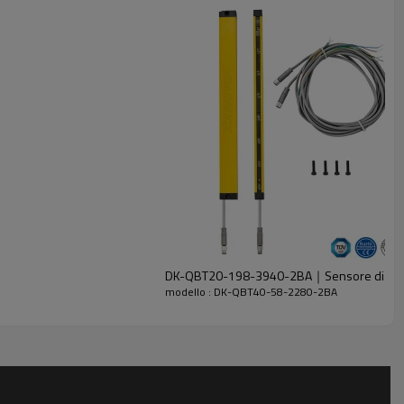
DK-QBT20-198-3940-2BA｜Sensore di luce
modello : DK-QBT40-58-2280-2BA