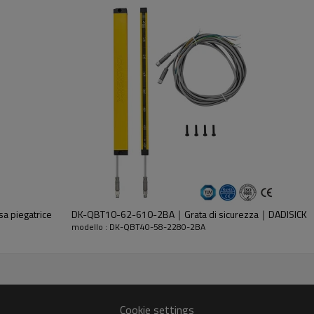
dell'emettitore e del ricevitore.
a piegatrice
DK-QBT10-62-610-2BA｜Grata di sicurezza｜DADISICK
modello : DK-QBT40-58-2280-2BA
30%GF
Cookie settings