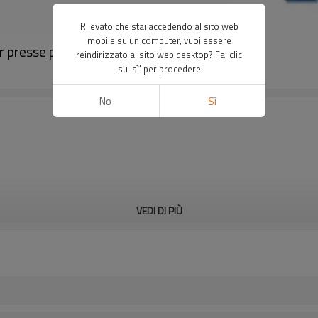
Rilevato che stai accedendo al sito web
mobile su un computer, vuoi essere
 presse piegatrici｜DADISICK
reindirizzato al sito web desktop? Fai clic
su 'sì' per procedere
No
Sì
VEDI DI PIÙ