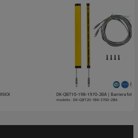
ISICK
DK-QBT10-198-1970-2BA｜Barriera fotoelet
modello : DK-QBT20-186-3700-2BA