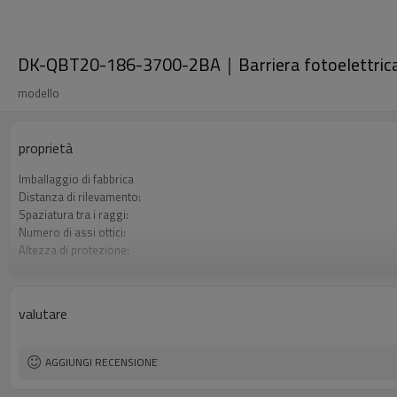
DK-QBT20-186-3700-2BA｜Barriera fotoelettrica
modello
proprietà
Imballaggio di fabbrica
Distanza di rilevamento:
Spaziatura tra i raggi:
Numero di assi ottici:
Altezza di protezione:
2 uscite di sicurezza (OSSD)
Spina di interfaccia
Certificazione:
valutare
AGGIUNGI RECENSIONE