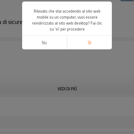
Rilevato che stai accedendo al sito web
mobile su un computer, vuoi essere
 di sicurezza｜DADISICK
reindirizzato al sito web desktop? Fai clic
su 'sì' per procedere
No
Sì
VEDI DI PIÙ