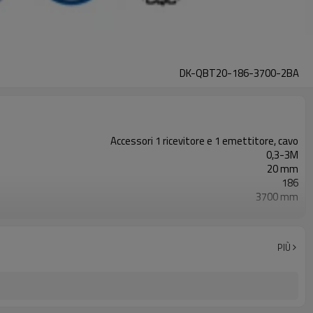
DK-QBT20-186-3700-2BA
Accessori 1 ricevitore e 1 emettitore, cavo
0,3-3M
20 mm
186
3700 mm
2PNP
Dotato di connettore M8
TÜV CE, Cina GB, certificato ISO UL-FCC, TIPO 4
PIÙ