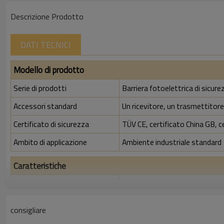
Descrizione Prodotto
DATI TECNICI
Modello di prodotto
Serie di prodotti
Barriera fotoelettrica di sicu
Accessori standard
Un ricevitore, un trasmettitore,
Certificato di sicurezza
TÜV CE, certificato China GB, c
Ambito di applicazione
Ambiente industriale standard
Caratteristiche
Spazio tra i raggi
20 mm
Rileva la precisione
28 mm
consigliare
Quantità di travi
186