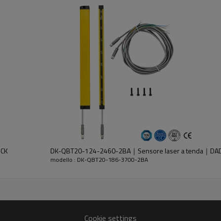
dell'emettitore e del ricevitore.
ICK
DK-QBT20-124-2460-2BA｜Sensore laser a tenda｜DAD
modello : DK-QBT20-186-3700-2BA
30%GF
Cookie settings