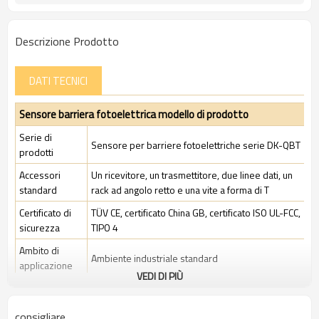
Descrizione Prodotto
DATI TECNICI
Sensore barriera fotoelettrica modello di prodotto
Serie di
Sensore per barriere fotoelettriche serie DK-QBT
prodotti
Accessori
Un ricevitore, un trasmettitore, due linee dati, un
standard
rack ad angolo retto e una vite a forma di T
Certificato di
TÜV CE, certificato China GB, certificato ISO UL-FCC,
sicurezza
TIPO 4
Ambito di
Ambiente industriale standard
applicazione
VEDI DI PIÙ
Caratteristiche
consigliare
Spazio tra i