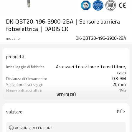
DK-QBT20-196-3900-2BA｜Sensore barriera
fotoelettrica｜DADISICK
DK-QBT20-196-3900-2BA
modello
proprietà
Accessori 1 ricevitore e 1 emettitore,
Imballaggio di fabbrica
cavo
0,3-3M
Distanza di rilevamento:
20 mm
Spaziatura tra i raggi:
196
Numero di assi ottici:
VEDI DI PIÙ
3900 mm
Altezza di protezione:
2PNP
2 uscite di sicurezza
(OSSD)
valutare
PIÙ
Dotato di connettore M8
Spina di interfaccia
TÜV CE, Cina GB, certificato ISO UL-
Certificazione:
FCC, TIPO 4
AGGIUNGI RECENSIONE