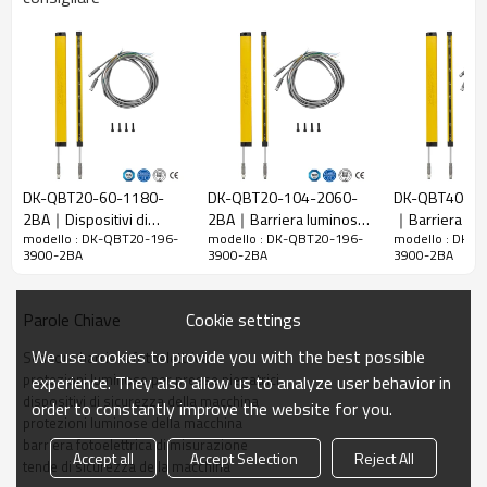
20 mm
raggi
Rileva la
28 mm
precisione
Quantità di
196
travi
Raggio
3900 mm
d'azione
DK-QBT20-60-1180-
DK-QBT20-104-2060-
DK-QBT40-16
2BA｜Dispositivi di
2BA｜Barriera luminosa
｜Barriera lum
Taglia del
15mm*30mm*L, L è la lunghezza dell'emettitore e
modello : DK-QBT20-196-
modello : DK-QBT20-196-
modello : DK-
sicurezza macchina｜
di sicurezza｜DADISICK
infrarossi｜DA
prodotto
del ricevitore.
3900-2BA
3900-2BA
3900-2BA
DADISICK
Distanza di
rilevamento
30-3000 mm
Cookie settings
Parole Chiave
Tempo di
We use cookies to provide you with the best possible
Sensore barriera fotoelettrica
risposta
≤15 ms
protezioni luminose per presse piegatrici
experience. They also allow us to analyze user behavior in
dispositivi di sicurezza della macchina
order to constantly improve the website for you.
Dati meccanici
protezioni luminose della macchina
barriera fotoelettrica di misurazione
Materiale
Accept all
Accept Selection
Reject All
Metallo
tende di sicurezza della macchina
dell'alloggiamento