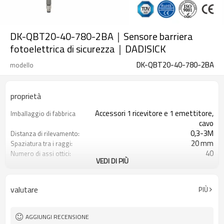
DK-QBT20-40-780-2BA｜Sensore barriera
fotoelettrica di sicurezza｜DADISICK
DK-QBT20-40-780-2BA
modello
proprietà
Accessori 1 ricevitore e 1 emettitore,
Imballaggio di fabbrica
cavo
0,3-3M
Distanza di rilevamento:
20 mm
Spaziatura tra i raggi:
40
Numero di assi ottici:
VEDI DI PIÙ
780 mm
Altezza di protezione:
2PNP
2 uscite di sicurezza
(OSSD)
valutare
PIÙ
Dotato di connettore M8
Spina di interfaccia
TÜV CE, Cina GB, certificato ISO UL-
Certificazione:
FCC, TIPO 4
AGGIUNGI RECENSIONE