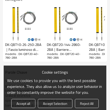
20 mm
raggi
Rileva la
28 mm
precisione
Quantità di
40
travi
Raggio
780 mm
d'azione
DK-QBT10-26-250-2BA
DK-QBT20-144-2860-
DK-QBT10-15
｜Fascio luminoso di
2BA｜Barriere
2BA｜Barrier
Taglia del
15mm*30mm*L, L è la lunghezza dell'emettitore e
modello : DK-QBT20-40-
modello : DK-QBT20-40-
modello : DK-
sicurezza｜DADISICK
fotoelettriche di
fotoelettrica d
prodotto
del ricevitore.
780-2BA
780-2BA
780-2BA
sicurezza presso
｜DADISICK
piegatrice｜DADISICK
Distanza di
rilevamento
30-3000mm
Cookie settings
Parole Chiave
Tempo di
We use cookies to provide you with the best possible
Sensore per barriera fotoelettrica di sicurezza
risposta
≤15 ms
protezioni di sicurezza della punzonatrice
experience. They also allow us to analyze user behavior in
barriera fotoelettrica di sicurezza
order to constantly improve the website for you.
Dati meccanici
Grata di sicurezza
specchi con barriere fotoelettriche di sicurezza
Materiale
Accept all
Accept Selection
Reject All
Metallo
barriera luminosa di sicurezza
dell'alloggiamento