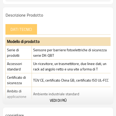
Descrizione Prodotto
DATI TECNICI
Modello di prodotto
Serie di
Sensore per barriere fotoelettriche di sicurezza
prodotti
serie DK-QBT
Accessori
Un ricevitore, un trasmettitore, due linee dati, un
standard
rack ad angolo retto e una vite a forma di T
Certificato di
TÜV CE, certificato China GB, certificato ISO UL-FCC
sicurezza
Ambito di
Ambiente industriale standard
applicazione
VEDI DI PIÙ
Caratteristiche
consigliare
Spazio tra i