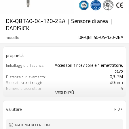
DK-QBT40-04-120-2BA｜Sensore di area｜
DADISICK
DK-QBT40-04-120-2BA
modello
proprietà
Accessori 1 ricevitore e 1 emettitore,
Imballaggio di fabbrica
cavo
0,3-3M
Distanza di rilevamento:
40 mm
Spaziatura tra i raggi:
4
Numero di assi ottici:
VEDI DI PIÙ
120mm
Altezza di protezione:
2PNP
2 uscite di sicurezza
(OSSD)
valutare
PIÙ
Dotato di connettore M8
Spina di interfaccia
TÜV CE, Cina GB, certificato ISO UL-
Certificazione:
FCC, TIPO 4
AGGIUNGI RECENSIONE