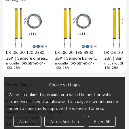
40 mm
raggi
Rileva la
48 mm
precisione
Quantità di
4
travi
Raggio
120mm
d'azione
DK-QBT20-120-2380-
DK-QBT20-196-3900-
DK-QBT20-15
2BA｜Sensore di area｜
2BA｜Sensore barriera
2BA｜Barriera
Taglia del
15mm*30mm*L, L è la lunghezza dell'emettitore e
modello : DK-QBT40-04-
modello : DK-QBT40-04-
modello : DK-
DADISICK
fotoelettrica｜DADISICK
di sicurezza
prodotto
del ricevitore.
120-2BA
120-2BA
120-2BA
Distanza di
rilevamento
30-3000mm
Cookie settings
Parole Chiave
Tempo di
We use cookies to provide you with the best possible
Sensore di area
risposta
≤15 ms
muting della barriera fotoelettrica di sicurezza
experience. They also allow us to analyze user behavior in
sensore di luce di sicurezza
order to constantly improve the website for you.
Dati meccanici
sensori di sicurezza per macchine
sensore barriera di sicurezza
Materiale
Accept all
Accept Selection
Reject All
Metallo
barriera fotoelettrica di sicurezza
dell'alloggiamento