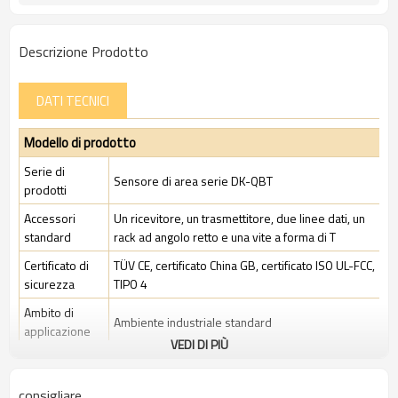
Descrizione Prodotto
DATI TECNICI
Modello di prodotto
Serie di
Sensore di area serie DK-QBT
prodotti
Accessori
Un ricevitore, un trasmettitore, due linee dati, un
standard
rack ad angolo retto e una vite a forma di T
Certificato di
TÜV CE, certificato China GB, certificato ISO UL-FCC,
sicurezza
TIPO 4
Ambito di
Ambiente industriale standard
applicazione
VEDI DI PIÙ
Caratteristiche
consigliare
Spazio tra i