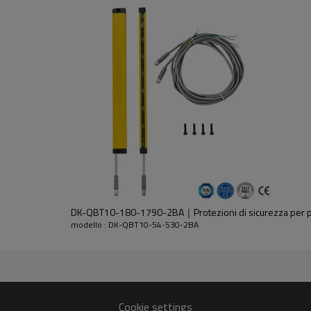
dell'emettitore e del ricevitore.
DK-QBT10-180-1790-2BA｜Protezioni di sicurezza per 
modello : DK-QBT10-54-530-2BA
30%GF
Cookie settings