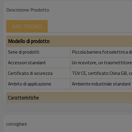
Descrizione Prodotto
DATI TECNICI
Modello di prodotto
Serie di prodotti
Piccola barriera fotoelettrica 
Accessori standard
Un ricevitore, un trasmettitore,
Certificato di sicurezza
TÜV CE, certificato China GB, c
Ambito di applicazione
Ambiente industriale standard
Caratteristiche
Spazio tra i raggi
10 mm
Rileva la precisione
18 mm
consigliare
Quantità di travi
54