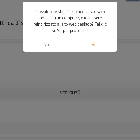
Rilevato che stai accedendo al sito web
mobile su un computer, vuoi essere
trica di sicurezza｜DADISICK
reindirizzato al sito web desktop? Fai clic
su 'sì' per procedere
No
Sì
VEDI DI PIÙ