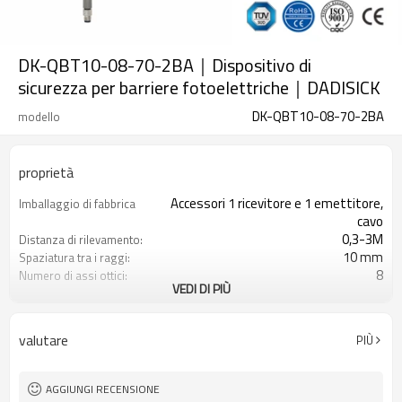
DK-QBT10-08-70-2BA｜Dispositivo di
sicurezza per barriere fotoelettriche｜DADISICK
DK-QBT10-08-70-2BA
modello
proprietà
Accessori 1 ricevitore e 1 emettitore,
Imballaggio di fabbrica
cavo
0,3-3M
Distanza di rilevamento:
10 mm
Spaziatura tra i raggi:
8
Numero di assi ottici:
VEDI DI PIÙ
70 mm
Altezza di protezione:
2PNP
2 uscite di sicurezza
(OSSD)
valutare
PIÙ
Dotato di connettore M8
Spina di interfaccia
TÜV CE, Cina GB, certificato ISO UL-
Certificazione:
FCC, TIPO 4
AGGIUNGI RECENSIONE