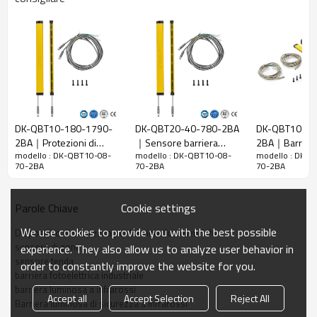
10 mm
raggi
Rileva la
18 mm
precisione
Quantità di
8
travi
Raggio
70 mm
d'azione
DK-QBT10-180-1790-
DK-QBT20-40-780-2BA
DK-QBT10-11
2BA｜Protezioni di
｜Sensore barriera
2BA｜Barrier
Taglia del
15mm*30mm*L, L è la lunghezza dell'emettitore e
modello : DK-QBT10-08-
modello : DK-QBT10-08-
modello : DK-
sicurezza per
fotoelettrica di sicurezza
fotoelettrica d
prodotto
del ricevitore.
70-2BA
70-2BA
70-2BA
punzonatrici｜DADISICK
｜DADISICK
｜DADISICK
Distanza di
rilevamento
30-3000mm
Cookie settings
Parole Chiave
Tempo di
We use cookies to provide you with the best possible
Dispositivo di sicurezza per barriere fotoelettriche
risposta
≤15 ms
sensore di zona
experience. They also allow us to analyze user behavior in
sensore tenda
order to constantly improve the website for you.
Dati meccanici
barriera fotoelettrica industriale
barriera luminosa a infrarossi
Materiale
Accept all
Accept Selection
Reject All
Metallo
Barriera luminosa di sicurezza a infrarossi
dell'alloggiamento