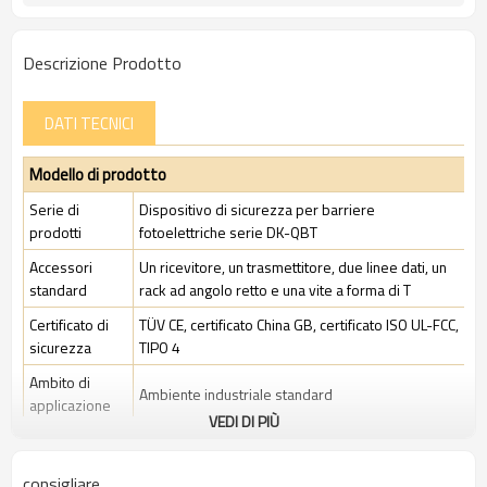
Descrizione Prodotto
DATI TECNICI
Modello di prodotto
Serie di
Dispositivo di sicurezza per barriere
prodotti
fotoelettriche serie DK-QBT
Accessori
Un ricevitore, un trasmettitore, due linee dati, un
standard
rack ad angolo retto e una vite a forma di T
Certificato di
TÜV CE, certificato China GB, certificato ISO UL-FCC,
sicurezza
TIPO 4
Ambito di
Ambiente industriale standard
applicazione
VEDI DI PIÙ
Caratteristiche
consigliare
Spazio tra i